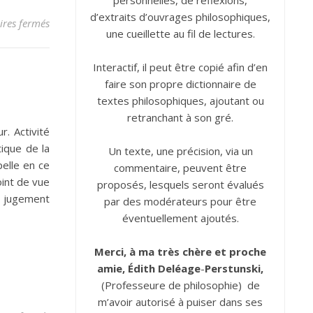
personnelles, de réflexions,
d’extraits d’ouvrages philosophiques,
sur Guerre
res fermés
une cueillette au fil de lectures.
Interactif, il peut être copié afin d’en
faire son propre dictionnaire de
textes philosophiques, ajoutant ou
retranchant à son gré.
. Activité
tique de la
Un texte, une précision, via un
pelle en ce
commentaire, peuvent être
oint de vue
proposés, lesquels seront évalués
u jugement
par des modérateurs pour être
éventuellement ajoutés.
Merci, à ma très chère et proche
amie, Édith
Deléage
-
Perstunski,
(Professeure de philosophie) de
m’avoir autorisé à puiser dans ses