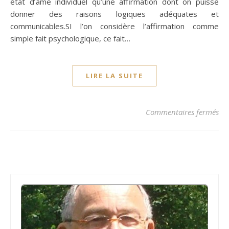
état d’âme individuel qu’une affirmation dont on puisse
donner des raisons logiques adéquates et
communicables.SI l’on considère l’affirmation comme
simple fait psychologique, ce fait…
LIRE LA SUITE
sur
Commentaires fermés