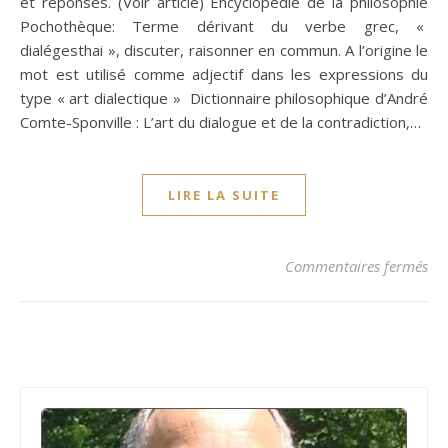
et réponses. (Voir article) Encyclopédie de la philosophie
Pochothèque: Terme dérivant du verbe grec, «
dialégesthai », discuter, raisonner en commun. A l’origine le
mot est utilisé comme adjectif dans les expressions du
type « art dialectique » Dictionnaire philosophique d’André
Comte-Sponville : L’art du dialogue et de la contradiction,…
LIRE LA SUITE
sur
Commentaires fermés