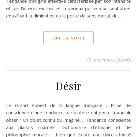
Tendance d’origine affective caractérisée par son intensité
et par l’intérêt exclusif et impérieux porté à un seul objet
entraînant la diminution ou la perte du sens moral, de…
LIRE LA SUITE
sur
Commentaires fermés
Désir
Le Grand Robert de la langue française : Prise de
conscience d’une tendance particulière qui porte à vouloir
obtenir un objet connu ou imaginé. …Tendance consciente
aux plaisirs charnels. Dictionnaire d’éthique et de
philosophie morale : …bien qu’il existe une claire affinité