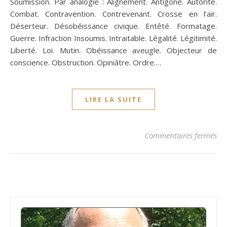
Soumission. Par analogie : Alignement. Antigone. Autorité.
Combat. Contravention. Contrevenant. Crosse en l’air.
Déserteur. Désobéissance civique. Entêté. Formatage.
Guerre. Infraction Insoumis. Intraitable. Légalité. Légitimité.
Liberté. Loi. Mutin. Obéissance aveugle. Objecteur de
conscience. Obstruction. Opiniâtre. Ordre.…
LIRE LA SUITE
sur
Commentaires fermés