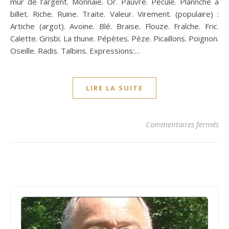
mur de l’argent. Monnaie. Or. Pauvre. Pécule. Plannche à
billet. Riche. Ruine. Traite. Valeur. Virement. (populaire) :
Artiche (argot). Avoine. Blé. Braise. Flouze. Fraîche. Fric.
Calette. Grisbi. La thune. Pépètes. Pèze. Picaillons. Poignon.
Oseille. Radis. Talbins. Expressions:…
LIRE LA SUITE
sur
Commentaires fermés