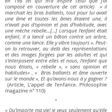
en 198 (et qui m’a inspiré celui que j’ai
composé en couverture de cet article) « il
marchait les bras ballants, tout pour lui avait
une
âme
et toutes les âmes étaient une, il
n’avait pas d’
opinion
et pas d’
habitude
, avec
une mèche rebelle…[…] Lorsque l’enfant était
enfant, il a lancé un bâton contre un arbre,
comme une lance. Elle y vibre toujours ». Peut-
on la retrouver, au delà des représentations
et des images forgées par les adultes et qui
s’interposent entre elles et nous, l’enfant que
nous étions, « rebelle », « sans
opinion
et
habitudes» , « Bras ballants et
âme
ouverte
sur le monde », Et qu’avons-nous à y gagner ?
(Article, L’appel de l’
enfance
. Philosophie
magazine n° 110)
*
«
Qu’importe ma vie! je veux seulement qu’elle