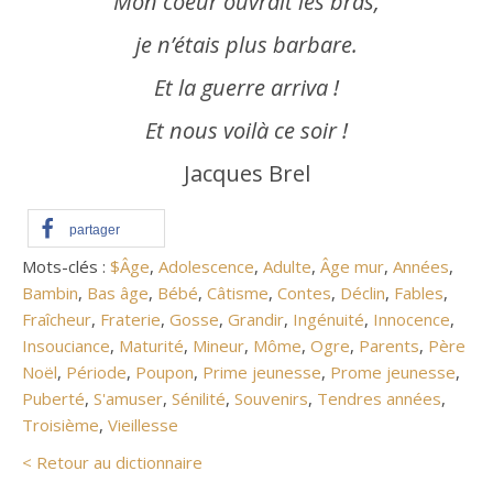
Mon coeur ouvrait les bras,
je n’étais plus barbare.
Et la
guerre
arriva !
Et nous voilà ce soir !
Jacques Brel
partager
Mots-clés :
$Âge
,
Adolescence
,
Adulte
,
Âge mur
,
Années
,
Bambin
,
Bas âge
,
Bébé
,
Câtisme
,
Contes
,
Déclin
,
Fables
,
Fraîcheur
,
Fraterie
,
Gosse
,
Grandir
,
Ingénuité
,
Innocence
,
Insouciance
,
Maturité
,
Mineur
,
Môme
,
Ogre
,
Parents
,
Père
Noël
,
Période
,
Poupon
,
Prime jeunesse
,
Prome jeunesse
,
Puberté
,
S'amuser
,
Sénilité
,
Souvenirs
,
Tendres années
,
Troisième
,
Vieillesse
< Retour au dictionnaire