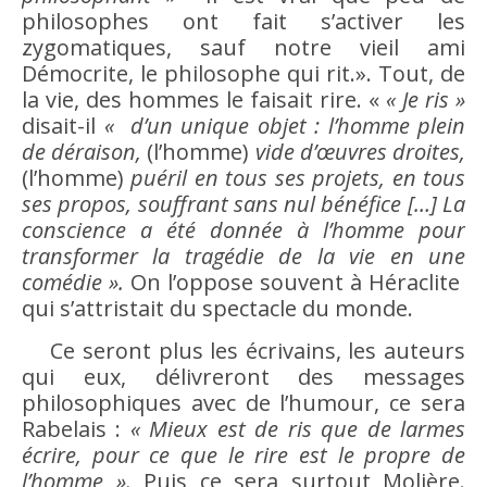
philosophes ont fait s’activer les
zygomatiques, sauf notre vieil ami
Démocrite, le philosophe qui rit.». Tout, de
la vie, des hommes le faisait
rire
. «
« Je ris »
disait-il
« d’un unique objet : l’homme plein
de déraison,
(l’homme)
vide d’œuvres droites,
(l’homme)
puéril en tous ses projets, en tous
ses propos, souffrant sans nul bénéfice […] La
conscience
a été donnée à l’homme pour
transformer la tragédie de la vie en une
comédie ».
On l’oppose souvent à Héraclite
qui s’attristait du spectacle du monde.
Ce seront plus les écrivains, les auteurs
qui eux, délivreront des messages
philosophiques avec de l’
humour
, ce sera
Rabelais :
« Mieux est de ris que de larmes
écrire, pour ce que le
rire
est le propre de
l’homme ».
Puis ce sera surtout Molière.