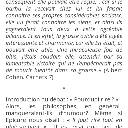
conséquent elle pouvait
être
reçue,
,
car si le
barbu la recevait chez lui et lui faisait
connaître ses propres considérables sociaux,
elle lui ferait connaître les siens, et ainsi ils
gagneraient tous deux à cette agréable
alliance. Et en effet, la grosse avide a été jugée
intéressante et charmante, car elle En était, et
pouvait
être
utile. Une miraculeuse fois de
plus, j’étais soudain elle, attendri par sa
lamentable victoire qui ne l’empêcherait pas
de mourir bientôt dans sa graisse »
(Albert
Cohen. Carnets 7).
*
Introduction au débat : «
Pourquoi
rire
? »
Alors, les philosophes, en général,
manqueraient-ils d’
humour
? Même si
Epicure nous disait : «
Il faut
rire
tout en
philosophant »
Il est vrai que peu de