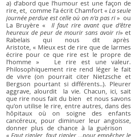
a) d’abord que l’
humour
est une façon de
rire
, et, comme l’a écrit Chamfort «
La seule
journée perdue est celle où on n’a pas ri
» ou
La Bruyère «
Il faut
rire
avant que d’
être
heureux de
peur
de mourir sans
avoir
ri
» et
Rabelais qui nous dit après
Aristote, « Mieux est de
rire
que de larmes
écrire pour ce que
rire
est le propre de
l’homme » Le
rire
est une
valeur
.
Philosophiquement
rire
rend léger le fait
de vivre (on pourrait citer Nietzsche et
Bergson pourtant si différents..). Pleurer
aggrave, alourdit la vie. Chacun, ici, sait
que
rire
nous fait du
bien
et nous savons
qu’on utilise le
rire
, entre autres, dans des
hôpitaux où on soigne des enfants
cancéreux, pour diminuer leur angoisse,
donner plus de
chance
à la guérison
«
Faut rigoler, faut rigoler …pour empêcher le