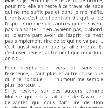
Mais si je reconnais cette
vertu
de l’ironie,
pour
moi
elle en reste à ce travail de sape
qui ne me suffit pas et dont je me méfie.
L’ironiste c’est celui dont on dit qu’il a de
l’esprit. Comme si les autres qui ne savent
pas plaisanter n’en avaient pas, d’abord
et d’autre part
avoir
de l’esprit ce n’est
pas simplement
rire
de ce qui ne va pas ..,
c’est aussi vouloir que ça aille mieux. Et
c’est oser penser autrement que ceux dont
on rit…
Pour s’embarquer vers un sens de
l’existence, il faut plus et autre chose que
du
rire
ironique ; l’
humour
me semble
plus porteur …
Si je reviens sur des auteurs comme
Molière qui nous fait
rire
de l’avare et
Cervantès qui nous fait
rire
de Don