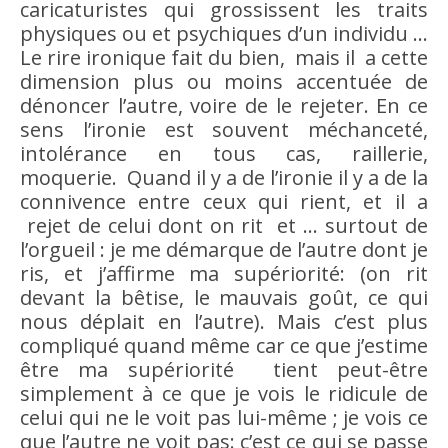
caricaturistes qui grossissent les traits
physiques ou et psychiques d’un individu …
Le
rire
ironique fait du
bien
, mais il a cette
dimension plus ou moins accentuée de
dénoncer l’autre, voire de le rejeter. En ce
sens l’ironie est souvent
méchanceté
,
intolérance
en tous cas, raillerie,
moquerie. Quand il y a de l’ironie il y a de la
connivence entre ceux qui rient, et il a
rejet de celui dont on rit et … surtout de
l’
orgueil
: je me démarque de l’autre dont je
ris, et j’affirme ma supériorité: (on rit
devant la
bêtise
, le mauvais
goût
, ce qui
nous déplait en l’autre). Mais c’est plus
compliqué quand même car ce que j’estime
être
ma supériorité tient peut-être
simplement à ce que je vois le ridicule de
celui qui ne le voit pas lui-même ; je vois ce
que l’autre ne voit pas: c’est ce qui se passe