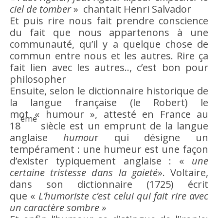
ciel de tomber
» chantait Henri Salvador
Et puis
rire
nous fait prendre
conscience
du fait que nous appartenons à une
communauté, qu’il y a quelque chose de
commun entre nous et les autres.
Rire
ça
fait lien avec les autres.., c’est bon pour
philosopher
Ensuite, selon le dictionnaire historique de
la langue française (le Robert) le
mot «
humour
», attesté en France au
ème
18
siècle est un emprunt de la langue
anglaise
humou
r qui désigne un
tempérament : une humeur est une façon
d’exister typiquement anglaise : «
une
certaine tristesse dans la gaieté
». Voltaire,
dans son dictionnaire (1725) écrit
que «
L’humoriste c’est celui qui fait
rire
avec
un
caractère
sombre »