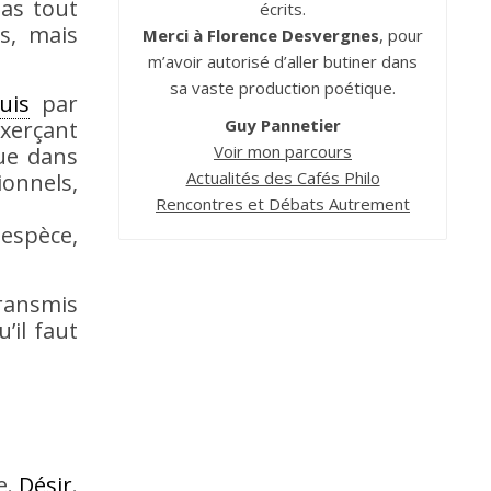
as tout
écrits.
s, mais
Merci à Florence Desvergnes
, pour
m’avoir autorisé d’aller butiner dans
sa vaste production poétique.
uis
par
Guy Pannetier
exerçant
Voir mon parcours
que dans
Actualités des Cafés Philo
ionnels,
Rencontres et Débats Autrement
 espèce,
ansmis
’il faut
e.
Désir
.