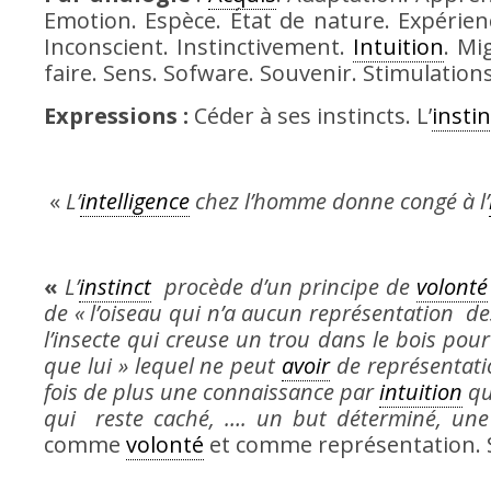
Emotion. Espèce. État de nature. Expérienc
Inconscient. Instinctivement.
Intuition
. Mi
faire. Sens. Sofware. Souvenir. Stimulatio
Expressions :
Céder à ses instincts. L’
instin
«
L’
intelligence
chez l’homme donne congé à l’
«
L’
instinct
procède d’un principe de
volonté
de « l’oiseau qui n’a aucun représentation des 
l’insecte qui creuse un trou dans le bois pou
que lui » lequel ne peut
avoir
de représentatio
fois de plus une connaissance par
intuition
qu
qui reste caché, …. un but déterminé, un
comme
volonté
et comme représentation. 