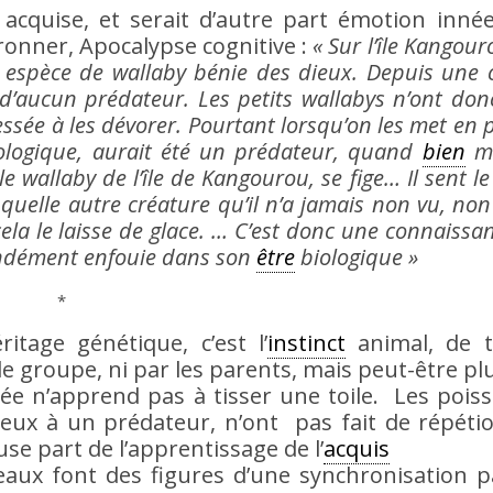
quise, et serait d’autre part émotion innée 
Bronner, Apocalypse cognitive :
« Sur l’île Kangou
une espèce de wallaby bénie des dieux. Depuis une 
 d’aucun prédateur. Les petits wallabys n’ont don
ssée à les dévorer. Pourtant lorsqu’on les met en 
ologique, aurait été un prédateur, quand
bien
mê
 wallaby de l’île de Kangourou, se fige… Il sent l
quelle autre créature qu’il n’a jamais non vu, non 
ela le laisse de glace. … C’est donc une connaissa
dément enfouie dans son
être
biologique »
*
tage génétique, c’est l’
instinct
animal, de t
le groupe, ni par les parents, mais peut-être pl
gnée n’apprend pas à tisser une toile. Les pois
ux à un prédateur, n’ont pas fait de répétio
se part de l’apprentissage de l’
acquis
eaux font des figures d’une synchronisation p