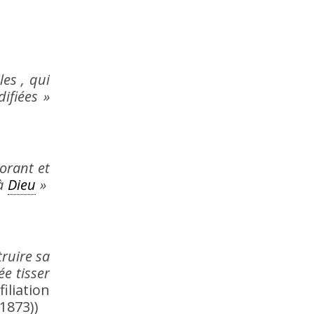
es , qui
ifiées »
orant et
 à
Dieu
»
truire sa
ée tisser
iliation
1873))