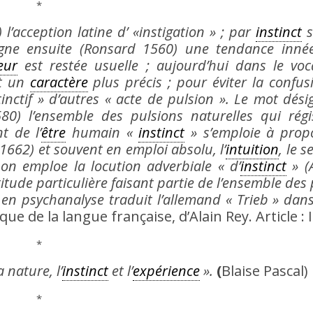
*
 l’acception latine d’ «instigation » ; par
instinct
si
signe ensuite (Ronsard 1560) une tendance inné
eur
est restée usuelle ; aujourd’hui dans le voc
ot un
caractère
plus précis ; pour éviter la confus
stinctif » d’autres « acte de pulsion ». Le mot dés
0) l’ensemble des pulsions naturelles qui régi
 de l’
être
humain «
instinct
» s’emploie à prop
 1662) et souvent en emploi absolu, l’
intuition
, le 
on emploe la locution adverbiale « d’
instinct
» (
itude particulière faisant partie de l’ensemble des
 en psychanalyse traduit l’allemand « Trieb » dans
ue de la langue française, d’Alain Rey. Article : I
*
 nature, l’
instinct
et l’
expérience
».
(
Blaise Pascal)
*