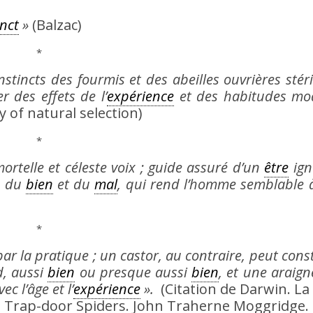
inct
»
(Balzac)
*
tincts des fourmis et des abeilles ouvrières stéril
 des effets de l’
expérience
et des habitudes mod
 of natural selection)
*
ortelle et céleste voix ; guide assuré d’un
être
ign
le du
bien
et du
mal
, qui rend l’homme semblable
*
par la pratique ; un castor, au contraire, peut cons
d, aussi
bien
ou presque aussi
bien
, et une araign
c l’âge et l’
expérience
».
(Citation de Darwin. La f
d Trap-door Spiders. John Traherne Moggridge. 