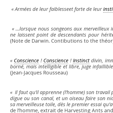
« Armées de leur faiblesseet forte de leur
inst
« …lorsque nous songeons aux merveilleux ins
ne laissent point de descendants pour hériter
(Note de Darwin. Contibutions to the théory
«
Conscience
!
Conscience
!
Instinct
divin, imm
borné, mais intelligible et libre, juge infaillib
(Jean-Jacques Rousseau)
« Il faut qu’il apprenne (l’homme) son travail 
digue ou son canal, et un oiseau faire son ni
sa merveilleuse toile, dès le premier essai qu’ave
de l’homme, extrait de Harvesting Ants an