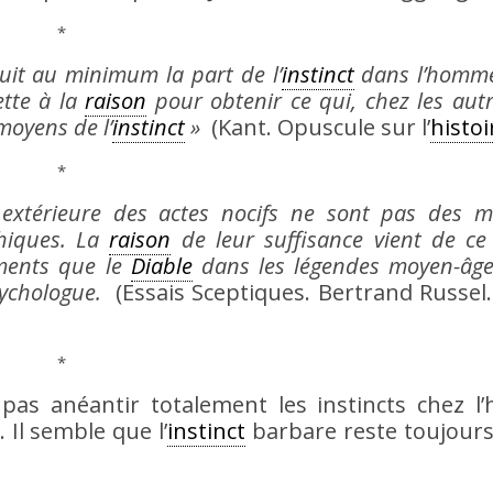
*
it au minimum la part de l’
instinct
dans l’homme,
ette à la
raison
pour obtenir ce qui, chez les autr
moyens de l’
instinct
»
(Kant. Opuscule sur l’
histoi
*
 extérieure des actes nocifs ne sont pas des 
chiques. La
raison
de leur suffisance vient de ce
ements que le
Diable
dans les légendes moyen-âge
sychologue.
(Essais Sceptiques. Bertrand Russel.
*
pas anéantir totalement les instincts chez l
. Il semble que l’
instinct
barbare reste toujours 