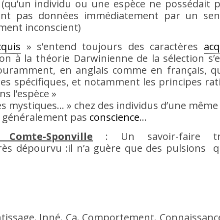
(qu’un individu ou une espèce ne possédait p
 sont pas données immédiatement par un sen
ment inconscient)
cquis
» s’entend toujours des caractères
acq
ion à la théorie Darwinienne de la sélection s’
t couramment, en anglais comme en français, 
res spécifiques, et notamment les principes rat
s l’espèce »
les mystiques… » chez des individus d’une même
’a généralement pas
conscience
…
 Comte-Sponville
: Un savoir-faire tr
s dépourvu :il n’a guère que des pulsions qu
ntissage. Inné. Ça. Comportement. Connaissanc