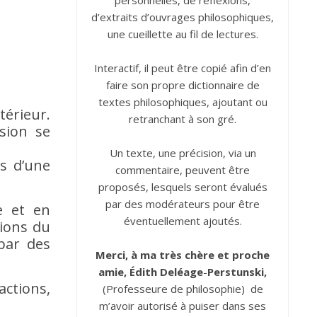
personnelles, de réflexions,
d’extraits d’ouvrages philosophiques,
une cueillette au fil de lectures.
Interactif, il peut être copié afin d’en
faire son propre dictionnaire de
textes philosophiques, ajoutant ou
térieur.
retranchant à son gré.
sion se
Un texte, une précision, via un
s d’une
commentaire, peuvent être
proposés, lesquels seront évalués
par des modérateurs pour être
e et en
éventuellement ajoutés.
tions du
 par des
Merci, à ma très chère et proche
amie, Édith
Deléage
-
Perstunski,
ctions,
(Professeure de philosophie) de
m’avoir autorisé à puiser dans ses