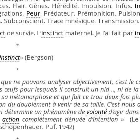
es. Flair. Gènes. Hérédité. Impulsion. Infus.
I
grations.
Peur
. Prédateur. Prémonition. Pulsio
ns. Subconscient. Trace mnésique. Transmission.
ct
de survie
.
L’
instinct
maternel
.
Je l’ai fait par
i
*
instinct
» (Bergson)
*
que ne pouvons analyser objectivement, c’est le ca
œufs pour lesquels il construit un nid .., ni de la
r sa métamorphose et qui fait ce trou deux fois pl
n du doublement à venir de sa taille. C’est nous di
i détermine un phénomène de
volonté
d’agir dans
e
action
complètement dénuée d’intention
» (Le
Schopenhauer. Puf. 1942)
*