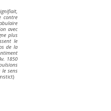
gnifiait,
e contre
abulaire
ion avec
igne plus
ssent le
os de la
sentiment
Av. 1850
 pulsions
 le sens
nstict)