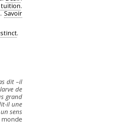
ntuition
.
n.
Savoir
nstinct
.
s dit –il
 larve de
us grand
t-il une
 un sens
 monde