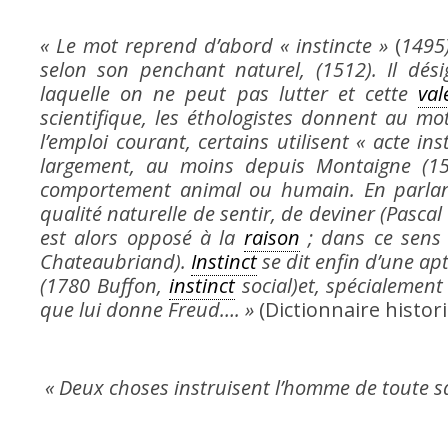
« Le mot reprend d’abord « instincte »
(
1495)
selon son penchant naturel, (1512). Il dé
laquelle on ne peut pas lutter et cette
val
scientifique, les éthologistes donnent au m
l’emploi courant, certains utilisent « acte in
largement, au moins depuis Montaigne (158
comportement animal ou humain. En parlant
qualité naturelle de sentir, de deviner (Pascal
est alors opposé à la
raison
; dans ce sens 
Chateaubriand).
Instinct
se dit enfin d’une apt
(1780 Buffon,
instinct
social)et, spécialement
que lui donne Freud…. »
(Dictionnaire historiq
« Deux choses instruisent l’homme de toute sa