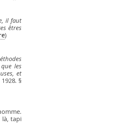
 il faut
es êtres
re
)
méthodes
 que les
uses, et
 1928. §
’homme.
là, tapi