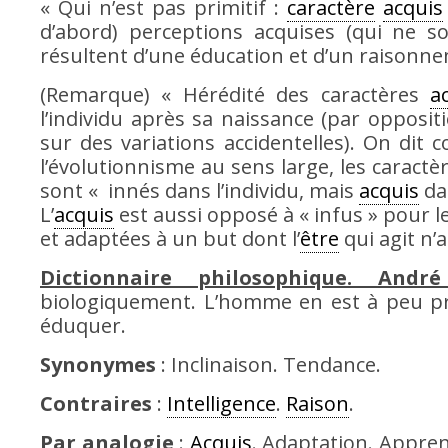
« Qui n’est pas primitif :
caractère
acquis
d’abord) perceptions acquises (qui ne
résultent d’une éducation et d’un raisonne
(Remarque) « Hérédité des caractères
a
l’individu après sa naissance (par opposit
sur des variations accidentelles). On di
l’évolutionnisme au sens large, les caractè
sont « innés dans l’individu, mais
acquis
dan
L’
acquis
est aussi opposé à « infus » pour 
et adaptées à un but dont l’
être
qui agit n
Dictionnaire philosophique. André
biologiquement. L’homme en est à peu prè
éduquer.
Synonymes
: Inclinaison. Tendance.
Contraires
:
Intelligence
.
Raison
.
Par analogie
:
Acquis
. Adaptation. Appre