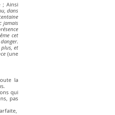
; Ainsi
rou, dans
centaine
c jamais
présence
me cet
e danger.
plus, et
nce
(une
oute la
us.
sons qui
ns, pas
arfaite,