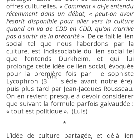
offres culturelles. «
Comment » ai-je entendu
récemment dans un débat, « peut-on
avoir
l’esprit disponible pour aller vers la
culture
quand on va de CDD en CDD, qu’on n’arrive
pas à sortir de la précarité
». De ce fait le
lien
social
tel que nous l’abordons par la
culture
, est indissociable du
lien social
tel
que l’entends Durkheim, et qui lui
prolonge cette
idée
de
lien social
, évoquée
pour la première fois par le sophiste
ème
Lycophron (3
siècle avant notre ère)
puis plus tard par Jean-Jacques Rousseau.
On en revient presque à devoir considérer
que suivant la formule parfois galvaudée :
« tout est politique ». (Luis)
*
L’
idée
de
culture
partagée, et déjà
lien