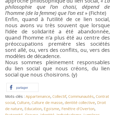
approche philosophique du
lien social
,
« La
philosophie que l’on choisi, dépend de
l’homme (de la
femme
) que l’on est
» (Fichte)
Enfin, quand à l’utilité de ce
lien social
,
nous avons vu très souvent que lorsque
l’
idée
de solidarité a été abandonnée,
quand l’homme n’a plus été au centre des
préoccupations première sles sociétés
sont allé, ou, vers des conflits, ou, vers des
modèles de décadence.
Nous sommes pleinement responsables
du
lien social
que nous créons, du
lien
social
que nous choisirons. (y)
partager
Mots-clés :
Appartenance
,
Collectif
,
Communautés
,
Contrat
social
,
Culture
,
Culture de masse
,
dentité collective
,
Droit
de nature
,
Education
,
Egoïsme
,
Fenêtre d'Overton
,
Fraternité
,
Groupe
,
Identité
,
Individualisme
,
Lumières
,