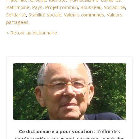
Patrimoine
,
Pays
,
Projet commun
,
Rousseau
,
Sociabilité
,
Solidarité
,
Stabilité sociale
,
Valeurs communes
,
Valeurs
partagées
< Retour au dictionnaire
Ce dictionnaire a pour vocation :
d’offrir des
entrées variées, sur un mot, un concept, ouvrir des