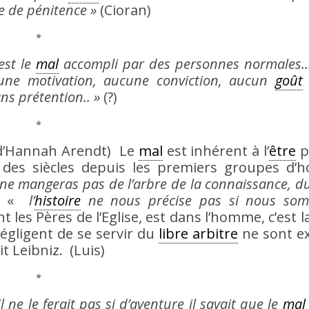
e de pénitence »
(Cioran)
*
est le
mal
accompli par des personnes normales
une motivation, aucune conviction, aucun
goût
s prétention.. »
(?)
*
w d’Hannah Arendt) Le
mal
est inhérent à l’
être
p
 des siècles depuis les premiers groupes d’
ne mangeras pas de l’arbre de la connaissance, d
e «
l’
histoire
ne nous précise pas si nous som
t les Pères de l’Eglise, est dans l’homme, c’est l
égligent de se servir du
libre arbitre
ne sont ex
it Leibniz. (Luis)
*
ne le ferait pas si d’aventure il savait que le
mal