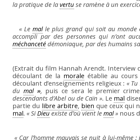
la pratique de la
vertu
se ramène à un exercic
« Le
mal
le plus grand qui soit au monde 
accompli par des personnes qui n’ont auc
méchanceté
démoniaque, par des humains san
(Extrait du film Hannah Arendt. Intervie
découlant de la
morale
établie au cours
découlant d’enseignements religieux :
« Tu 
du
mal
»
,
puis ce sera le premier crim
descendants d’Abel ou de Caïn »
. Le
mal
disen
partie du
libre arbitre
,
bien
que ceux qui n
mal
.
« Si
Dieu
existe d’où vient le
mal
»
nous d
« Car l’homme mauvais se nuit à lui-même : il 