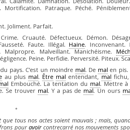
al. Calamité. Damnation. Désolation. Douleur
 Mortification. Patraque. Péché. Péniblement
. Joliment. Parfait.
 Crime. Cruauté. Défectueux. Démon. Désag
Fausseté. Faute. Illégal.
Haine
. Inconvenant. 
n. Malpropre. Malveillant. Manichéisme.
Méch
égligence. Peine. Perfidie. Perversité. Piteux. Sc
du pays. C’est un moindre
mal
. De
mal
en pis
e
au plus
mal
.
Être
mal
entendant,
mal
fichu
mal
Embouché. La tentation du
mal
. Mettre 
e. Se trouver
mal
. Y a pas de
mal
. Un ours
ma
*
t que tous nos actes soient mauvais ; mais, quand
ffrons pour
avoir
contrecarré nos mouvements spo