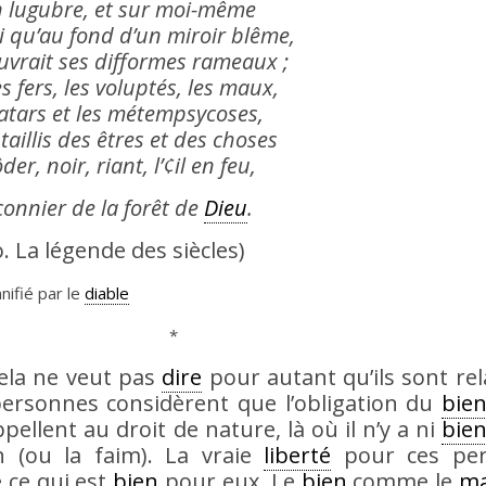
on lugubre, et sur moi-même
si qu’au fond d’un miroir blême,
uvrait ses difformes rameaux ;
s fers, les voluptés, les maux,
vatars et les métempsycoses,
taillis des êtres et des choses
der, noir, riant, l’¢il en feu,
connier de la forêt de
Dieu
.
. La légende des siècles)
ifié par le
diable
*
ela ne veut pas
dire
pour autant qu’ils sont rela
personnes considèrent que l’obligation du
bie
ppellent au droit de nature, là où il n’y a ni
bie
n (ou la faim). La vraie
liberté
pour ces per
 ce qui est
bien
pour eux. Le
bien
comme le
ma