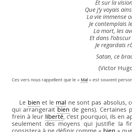
Et sur la visi
Que j’y voyais ain
La vie immense o
Je contemplais le
La mort, les a
Et dans l’obscur 
Je regardais rô
Satan, ce bra
(Victor Hugo
Ces vers nous rappellent que le «
Mal
» est souvent personn
Le
bien
et le
mal
ne sont pas absolus, c
qui arrangerait
bien
de gens). Certaines 
frein à leur
liberté
, c’est pourquoi, ils en a
seulement des moyens qui justifie la fi
consistera à ne définir comme «
bien
» que