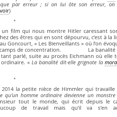
que par erreur ; si on lui ôte son erreur, on
voir
)
*
e un film qui nous montre Hitler caressant so
ez des êtres qui en sont dépourvu, c’est à la l
u Goncourt, « Les Bienveillants » où l’on évoqu
 des camps de concentration. La banalité
tant parlé, suite au procès Eichmann où elle 
 ordinaire. «
La banalité dit-elle grignote la
mora
*
r 2014 la petite nièce de Himmler qui travaille
ire qu’un homme ordinaire devienne un monstre
nsieur tout le monde
,
qui écrit depuis le 
ucoup de travail mais qu’il va s’en ac