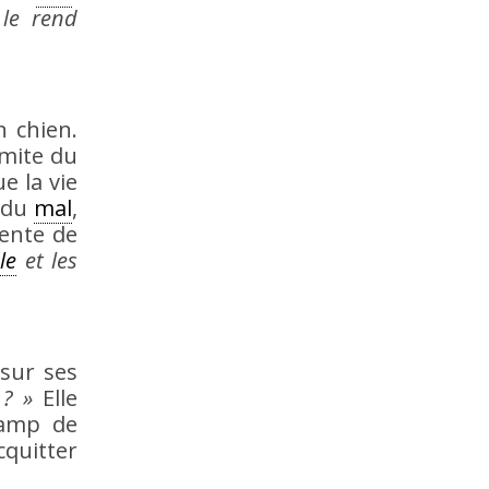
 le rend
n chien.
imite du
e la vie
 du
mal
,
tente de
le
et les
 sur ses
 ? »
Elle
camp de
quitter