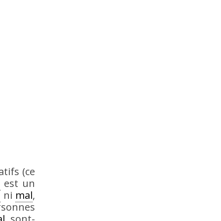
tifs (ce
n
est un
n
ni
mal
,
sonnes
l
, sont-