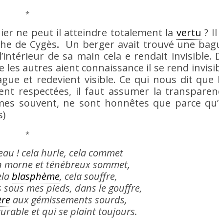
*
ier ne peut il atteindre totalement la
vertu
? I
ythe de Cygès
.
Un berger avait trouvé une bagu
l’intérieur de sa main cela e rendait invisible. 
e les autres aient connaissance il se rend invisib
ague et redevient visible. Ce qui nous dit que 
ent respectées, il faut assumer la transparen
es souvent, ne sont honnêtes que parce qu’i
s)
*
u ! cela hurle, cela commet
n morne et ténébreux sommet,
ela
blasphème
, cela souffre,
s sous mes pieds, dans le gouffre,
ère
aux gémissements sourds,
rable et qui se plaint toujours.