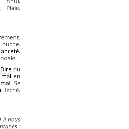
. Ennui.
. Plaie.
rément.
Louche.
anceté
.
andale.
.
Dire
du
,
mal
en
à
mal
. Se
l
léché.
 il nous
ntanés :