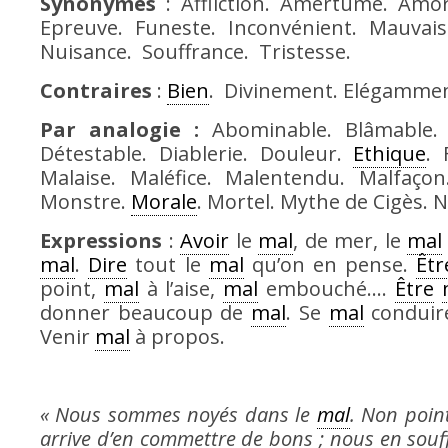
Synonymes
: Affliction. Amertume. Amor
Epreuve. Funeste. Inconvénient. Mauvais.
Nuisance. Souffrance. Tristesse.
Contraires
:
Bien
. Divinement. Elégamment
Par analogie :
Abominable. Blâmable.
Détestable. Diablerie. Douleur.
Ethique
. 
Malaise. Maléfice. Malentendu. Malfaço
Monstre.
Morale
. Mortel. Mythe de Cigès. N
Expressions
:
Avoir
le
mal
, de mer, le
mal
mal
.
Dire
tout le
mal
qu’on en pense.
Êtr
point,
mal
à l’aise,
mal
embouché….
Être
donner beaucoup de
mal
. Se
mal
conduir
Venir
mal
à propos.
« Nous sommes noyés dans le
mal
. Non poin
arrive d’en commettre de bons ; nous en sou