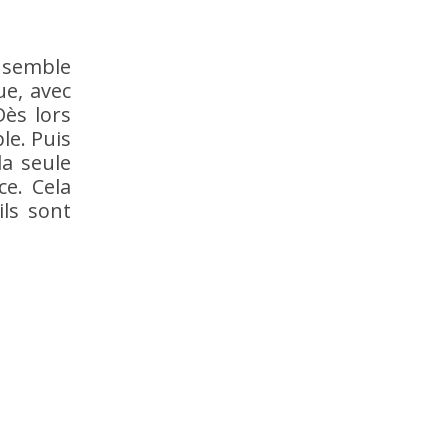
l semble
e, avec
Dès lors
le. Puis
la seule
ce. Cela
ls sont