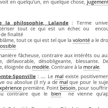
 voit en quelqu’un, en quelque chose,
jugemen
 la philosophie, Lalande
: Terme unive
ractériser tout ce qui est un échec ou enco
e finalité
blâme, tout ce qui est tel que la
volonté
a le dro
ossible
anière fâcheuse, contraire aux intérêts ou au
, défavorable, désobligeante, blessante. D
e, éloignée du
modèle
. Contraire à la
morale
.
omte-Sponville
: …. Le
mal
existe positivemen
ive ou absolue (il n’y a de
mal
que pour le suje
xpérience
première. Point
besoin
, pour souffrir,
 au contraire que le
bien
ne vienne qu’apr