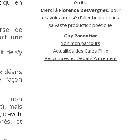
t
qui en
écrits.
Merci à Florence Desvergnes
, pour
m’avoir autorisé d’aller butiner dans
sa vaste production poétique.
rsel de
Guy Pannetier
urt une
Voir mon parcours
Actualités des Cafés Philo
it de s’y
Rencontres et Débats Autrement
x désirs
e façon
t : non
t), mais
 d’
avoir
ès, et