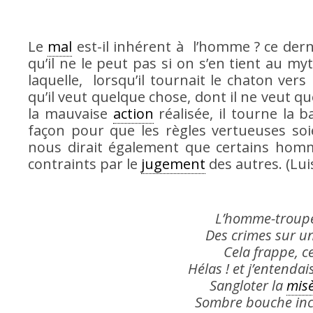
Le
mal
est-il inhérent à l’homme ? ce dern
qu’il ne le peut pas si on s’en tient au m
laquelle, lorsqu’il tournait le chaton vers 
qu’il veut quelque chose, dont il ne veut qu
la mauvaise
action
réalisée, il tourne la b
façon pour que les règles vertueuses soi
nous dirait également que certains homm
contraints par le
jugement
des autres. (Lui
L’homme-troupea
Des crimes sur u
Cela frappe, c
Hélas ! et j’entendai
Sangloter la
mis
Sombre bouche incu