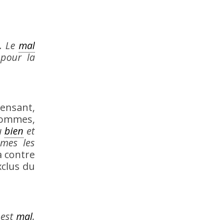
… Le
mal
pour la
ensant,
hommes,
u
bien
et
mes les
a contre
clus du
est
mal
.