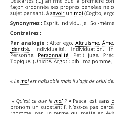
Descartes {…] affirme que la première con
façon ordonnée ses propres pensées ne con
sujet pensant, à
savoir
un
moi
(Cogito, erg
Synonymes
: Esprit. Individu. Je. Soi-même
Contraires
:
Par analogie :
Alter ego.
Altruisme
.
Âme
Identité
. Individualité. Individuation. 
Personne.
Personnalité
. Petit juge. Préc
Topique. (Unicité. Argot : bibi, ma pomme
«
Le
moi
est haïssable mais il s’agit de celui d
« Qu’est ce que le
moi
?
»
Pascal est sans
pronom un substantif. N’est-ce pas parce q
l’homme, par un terme qui mette en évid