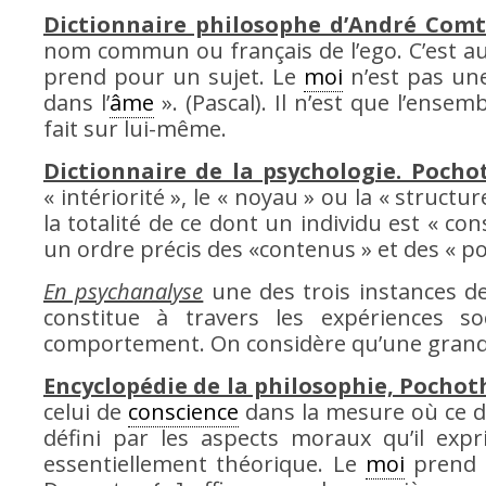
Dictionnaire philosophe d’André Comt
nom commun ou français de l’ego. C’est au
prend pour un sujet. Le
moi
n’est pas un
dans l’
âme
». (Pascal). Il n’est que l’ense
fait sur lui-même.
Dictionnaire de la psychologie. Poch
« intériorité », le « noyau » ou la « structur
la totalité de ce dont un individu est « co
un ordre précis des «contenus » et des « po
En psychanalyse
une des trois instances d
constitue à travers les expériences s
comportement. On considère qu’une grand
Encyclopédie de la philosophie, Pocho
celui de
conscience
dans la mesure où ce de
défini par les aspects moraux qu’il exp
essentiellement théorique. Le
moi
prend 