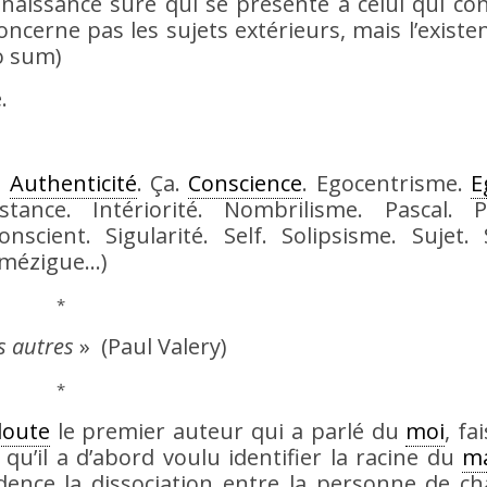
naissance sûre qui se présente à celui qui co
cerne pas les sujets extérieurs, mais l’existe
o sum)
.
.
Authenticité
. Ça.
Conscience
. Egocentrisme.
E
Instance. Intériorité. Nombrilisme. Pascal. P
onscient. Sigularité. Self. Solipsisme. Sujet.
, mézigue…)
*
es autres
» (Paul Valery)
*
doute
le premier auteur qui a parlé du
moi
, fa
u’il a d’abord voulu identifier la racine du
m
ence la dissociation entre la personne de ch