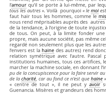
l’
amour
qu’il se porte à lui-même, par leq
tous les autres ».
Voilà pourquoi
« le
moi
est
faut haïr tous les hommes, comme le
mi
nous rend méprisables auprès des autres
de la tendance, à l’origine de toute injusti
de tous. On peut, à la limite fonder une
propre, mais aucune société, pas même cel
regardé non seulement plus que les autres
l’envers est la
haine
des autres) rend donc
relation symétrique avec l’autre. Pascal
institutions humaines, tous ces artifices, 
marcher la machine sociale, en donnant l’im
pu de la concupiscence pour la faire servir a
de la
charité
, car au fond ce n’est que
haine
»
« centre de tout », il ne peut y
avoir
su
Guenancia. Misères et grandeurs des homm