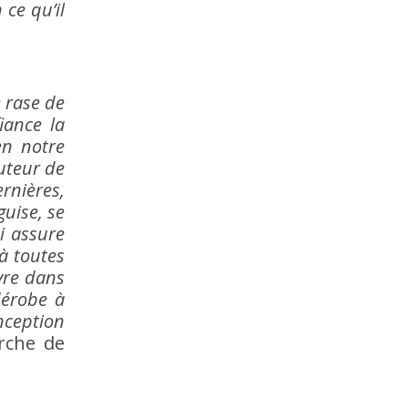
 ce qu’il
 rase de
iance la
en notre
auteur de
rnières,
guise, se
ui assure
à toutes
vre dans
dérobe à
nception
erche de