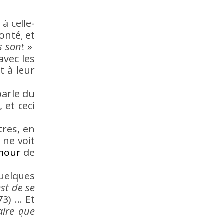
à celle-
bonté, et
s sont
»
avec les
t à leur
parle du
 et ceci
tres, en
 ne voit
mour
de
uelques
st de se
3) … Et
saire que