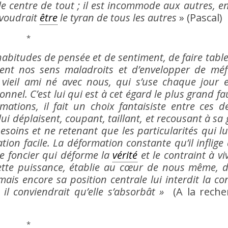
t le centre de tout ; il est incommode aux autres, en
 voudrait
être
le tyran de tous les autres
» (Pascal)
*
abitudes de pensée et de sentiment, de faire table
ent nos sens maladroits et d’envelopper de méf
ieil ami né avec nous, qui s’use chaque jour 
onnel. C’est lui qui est à cet égard le plus grand f
tions, il fait un choix fantaisiste entre ces de
 lui déplaisent, coupant, taillant, et recousant à sa 
besoins et ne retenant que les particularités qui l
ion facile. La déformation constante qu’il inflige 
e foncier qui déforme la
vérité
et le contraint à vi
cette puissance, établie au cœur de nous même, 
mais encore sa position centrale lui interdit la co
 il conviendrait qu’elle s’absorbât »
(A la rech
*