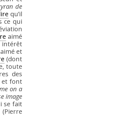
tyran de
ire
qu’il
s ce qui
éviation
re
aimé
intérêt
aimé et
re
(dont
e, toute
ires des
 et font
mme on a
sse image
 se fait
(Pierre