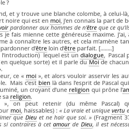
le ?
d, et y trouve une blanche colombe, à celui-là, 
art noire qui est en
moi
, j’en connais la part de 
voir
pardonner aux hommes de n’
être
que ce qu’il
 je fais mienne cette généreuse maxime. J’ai, 
e à connaître les autres, et cela m’amène tan
 pardonner d’
être
loin d’
être
parfait. [……..]
 l’introduction) lequel est un
dialogue
, Pascal 
, en quelque sorte) et il parle du
Moi
de chacun,
.
eur, ce «
moi
», et alors vouloir asservir les au
ble. Mais c’est
bien
là dans l’esprit de Pascal qui
lluminé, un croyant d’une
religion
qui prône l’
a
e sa
religion
.
 », on peut retenir (du même Pascal) q
pour
moi
, haïssables) :
« La vraie et unique
vertu
e
’aimer que
Dieu
et ne haïr que soi. »
(Fragment 37
 si contraires à cet
amour
de
Dieu
, il est néces