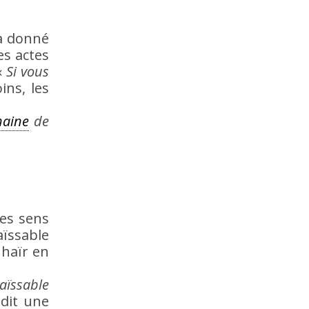
a donné
es actes
«
Si vous
ins, les
haine
de
les sens
aïssable
 haïr en
aïssable
dit une