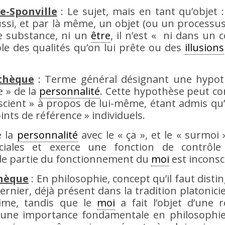
e-Sponville
: Le sujet, mais en tant qu’objet : 
ssi, et par là même, un objet (ou un processus
e substance, ni un
être
, il n’est « ni dans un c
mble des qualités qu’on lui prête ou des
illusions
othèque
: Terme général désignant une hypot
e » de la
personnalité
. Cette hypothèse peut c
nscient » à propos de lui-même, étant admis qu’i
ints de référence » individuels.
e la
personnalité
avec le « ça », et le « surmoi 
ociales et exerce une fonction de contrôle
e partie du fonctionnement du
moi
est inconsc
thèque
: En philosophie, concept qu’il faut disti
rnier, déjà présent dans la tradition platonici
rime, tandis que le
moi
a fait l’objet d’une r
une importance fondamentale en philosophi