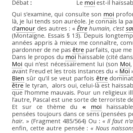
Débat
:
Le
moi
est-il haïssab
Qui s’examine, qui consulte son
moi
profon
là, je lui tends son auréole. Je connais la p
d’
amour
des autres : «
Être
humain, c’est
sa
(Montaigne. Essais § 13). Depuis longtemps
années appris à mieux me connaître, comm
pardonner de ne pas
être
parfaits, que me
Dans le propos du
moi
haïssable (cité dans
Moi
qui n’est nécessairement lui (son
Moi
avant Freud et les trois instances du «
Moi
»
Bien
sûr qu’il se veut parfois
être
dominat
être
le tyran, alors oui, celui-là est haïssa
que l’homme mauvais. Pour un religieux i
l’autre, Pascal est une sorte de terroriste d
Et sur ce thème du
«
moi
haïssable
pensées toujours dans ce sens (pensées 
haïr.
» (Fragment 485/564) Ou :
« Il faut n
enfin, cette autre pensée :
« Nous naissons