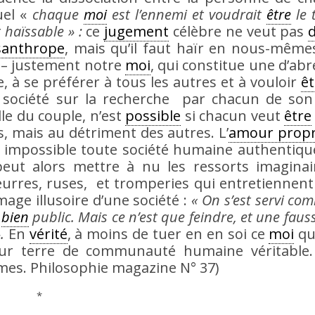
uel «
chaque
moi
est l’ennemi et voudrait
être
le 
 haïssable » :
ce
jugement
célèbre ne veut pas
d
santhrope
, mais qu’il faut haïr en nous-même
 – justement notre
moi
, qui constitue une d’abr
ce, à se préférer à tous les autres et à vouloir
êt
 société sur la recherche par chacun de son 
le du couple, n’est
possible
si chacun veut
être
, mais au détriment des autres. L’
amour prop
 impossible toute société humaine authentiqu
 peut alors mettre à nu les ressorts imagina
leurres, ruses, et tromperies qui entretiennent
age illusoire d’une société :
« On s’est servi co
u
bien
public. Mais ce n’est que feindre, et une fau
.
En
vérité
, à moins de tuer en en soi ce
moi
qui
r terre de communauté humaine véritable. 
es. Philosophie magazine N° 37)
*