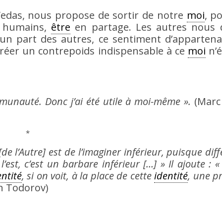
edas, nous propose de sortir de notre
moi
, p
es humains,
être
en partage. Les autres nous di
s un part des autres, ce sentiment d’apparten
créer un contrepoids indispensable à ce
moi
n’é
*
ommunauté. Donc j’ai été utile à moi-même ».
(Marc
*
de l’Autre] est de l’imaginer inférieur, puisque dif
est, c’est un barbare inférieur […] » Il ajoute : «
entité
, si on voit, à la place de cette
identité
, une p
an Todorov)
*