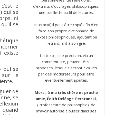
personnelles, de réflexions,
c’est le
d’extraits d’ouvrages philosophiques,
) qui se
une cueillette au fil de lectures.
orps, ni
qu’il se
Interactif, il peut être copié afin d’en
faire son propre dictionnaire de
textes philosophiques, ajoutant ou
hétique
retranchant à son gré.
oncerner
l existe
Un texte, une précision, via un
commentaire, peuvent être
proposés, lesquels seront évalués
» qui se
par des modérateurs pour être
 sur le
éventuellement ajoutés.
iente.
nguer de
Merci, à ma très chère et proche
enne, se
amie, Édith
Deléage
-
Perstunski,
éflexion
(Professeure de philosophie) de
e quand
m’avoir autorisé à puiser dans ses