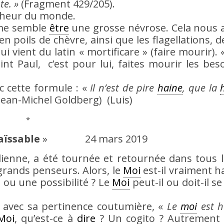
te. »
(Fragment 429/205).
alheur du monde.
me semble
être
une grosse névrose. Cela nous 
en poils de chèvre, ainsi que les flagellations, d
ui vient du latin « mortificare » (faire mourir). 
int Paul, c’est pour lui, faites mourir les beso
c cette formule : «
Il n’est de pire
haine
, que la
Jean-Michel Goldberg) (Luis)
*
aïssable
» 24 mars 2019
alienne, a été tournée et retournée dans tous 
 grands penseurs. Alors, le
Moi
est-il vraiment h
n ou une possibilité ? Le
Moi
peut-il ou doit-il se
y avec sa pertinence coutumière, «
Le
moi
est h
Moi
, qu’est-ce à
dire
? Un cogito ? Autrement 