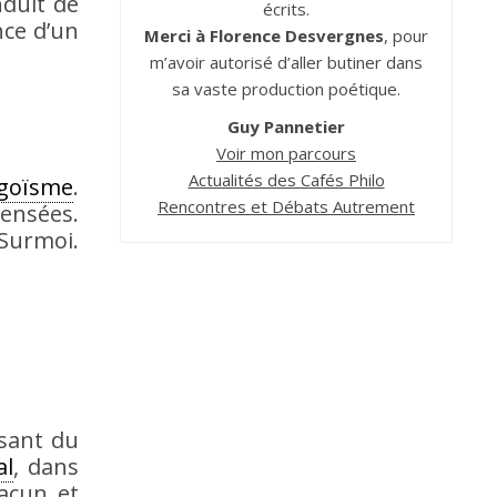
nduit de
écrits.
nce d’un
Merci à Florence Desvergnes
, pour
m’avoir autorisé d’aller butiner dans
sa vaste production poétique.
Guy Pannetier
Voir mon parcours
Actualités des Cafés Philo
goïsme
.
Rencontres et Débats Autrement
ensées.
 Surmoi.
isant du
al
, dans
acun et