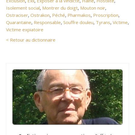
Exclusion
,
Exil
,
Exposer à la vindicte
,
Haine
,
Hostilité
,
Isolement social
,
Montrer du doigt
,
Mouton noir
,
Ostraciser
,
Ostrakon
,
Péché
,
Pharmakos
,
Proscription
,
Quarantaine
,
Responsable
,
Souffre douleu
,
Tyrans
,
Victime
,
Victime expiatoire
< Retour au dictionnaire