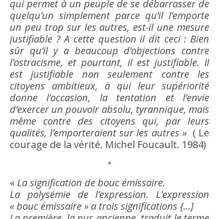
qui permet à un
peuple
de se débarrasser de
quelqu’un simplement parce qu’il l’emporte
un peu trop sur les autres, est-il une mesure
justifiable ? A cette question il dit ceci :
Bien
sûr qu’il y a beaucoup d’objections contre
l’
ostracisme
, et pourtant, il est justifiable. Il
est justifiable non seulement contre les
citoyens ambitieux, à qui leur supériorité
donne l’occasion, la tentation et l’
envie
d’exercer un
pouvoir
absolu, tyrannique, mais
même contre des citoyens qui, par leurs
qualités, l’emporteraient sur les autres »
( Le
courage
de la
vérité
. Michel Foucault. 1984)
*
«
La signification de
bouc émissaire
.
La polysémie de l’expression. L’expression
«
bouc émissaire
» a trois significations {…]
La première, la pus ancienne, traduit le terme