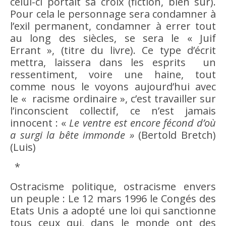
celui-ci portait sa croix (fiction,
bien
sûr).
Pour cela le personnage sera condamner à
l’exil permanent, condamner à errer tout
au long des siècles, se sera le « Juif
Errant », (titre du livre). Ce type d’écrit
mettra, laissera dans les esprits un
ressentiment, voire une
haine
, tout
comme nous le voyons aujourd’hui avec
le «
racisme
ordinaire », c’est travailler sur
l’inconscient collectif, ce n’est jamais
innocent : «
Le ventre est encore fécond d’où
a surgi la bête immonde »
(Bertold Bretch)
(Luis)
*
Ostracisme
politique,
ostracisme
envers
un
peuple
: Le 12 mars 1996 le Congés des
Etats Unis a adopté une loi qui sanctionne
tous ceux qui, dans le monde ont des