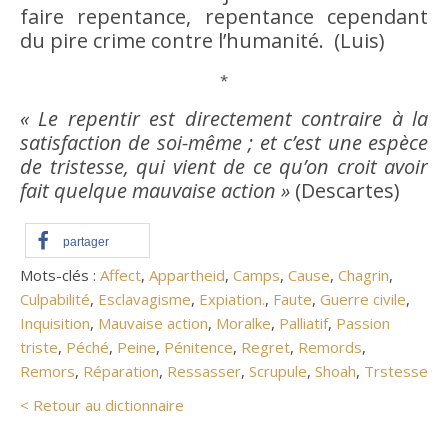
faire repentance, repentance cependant
du pire crime contre l’humanité. (Luis)
*
« Le repentir est directement contraire à la
satisfaction de soi-même ; et c’est une espèce
de tristesse, qui vient de ce qu’on croit
avoir
fait quelque mauvaise
action
»
(Descartes)
partager
Mots-clés :
Affect
,
Appartheid
,
Camps
,
Cause
,
Chagrin
,
Culpabilité
,
Esclavagisme
,
Expiation.
,
Faute
,
Guerre civile
,
Inquisition
,
Mauvaise action
,
Moralke
,
Palliatif
,
Passion
triste
,
Péché
,
Peine
,
Pénitence
,
Regret
,
Remords
,
Remors
,
Réparation
,
Ressasser
,
Scrupule
,
Shoah
,
Trstesse
< Retour au dictionnaire