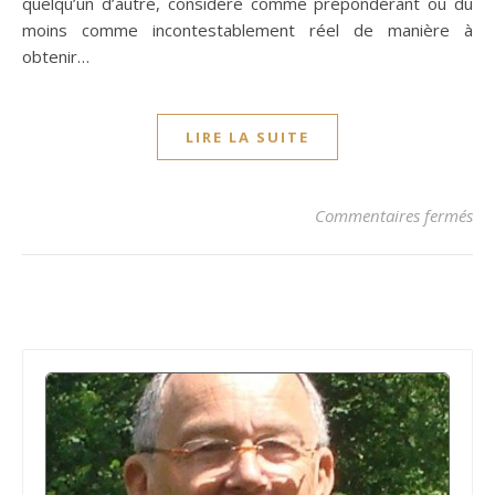
quelqu’un d’autre, considéré comme prépondérant ou du
moins comme incontestablement réel de manière à
obtenir…
LIRE LA SUITE
sur
Commentaires fermés