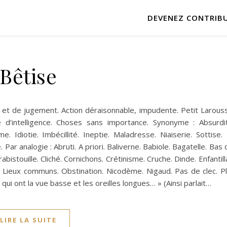
DEVENEZ CONTRIB
Bêtise
e et de jugement. Action déraisonnable, impudente. Petit Larousse
ée d’intelligence. Choses sans importance. Synonyme : Absurdit
e. Idiotie. Imbécillité. Ineptie. Maladresse. Niaiserie. Sottise.
. Par analogie : Abruti. A priori. Baliverne. Babiole. Bagatelle. Bas
istouille. Cliché. Cornichons. Crétinisme. Cruche. Dinde. Enfantill
hi. Lieux communs. Obstination. Nicodème. Nigaud. Pas de clec. Pl
qui ont la vue basse et les oreilles longues… » (Ainsi parlait…
LIRE LA SUITE