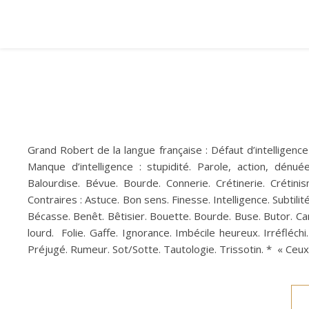
Grand Robert de la langue française : Défaut d’intelligenc
Manque d’intelligence : stupidité. Parole, action, dénu
Balourdise. Bévue. Bourde. Connerie. Crétinerie. Crétinism
Contraires : Astuce. Bon sens. Finesse. Intelligence. Subtilité
Bécasse. Benêt. Bêtisier. Bouette. Bourde. Buse. Butor. Carab
lourd. Folie. Gaffe. Ignorance. Imbécile heureux. Irréfléc
Préjugé. Rumeur. Sot/Sotte. Tautologie. Trissotin. * « Ceux 