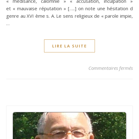
« médisance, calomnie » « accusation, inculpation »
et « mauvaise réputation » […..] on note une hésitation d
genre au XVI ème s. A. Le sens religieux de « parole impie,
…
LIRE LA SUITE
su
Commentaires fermés