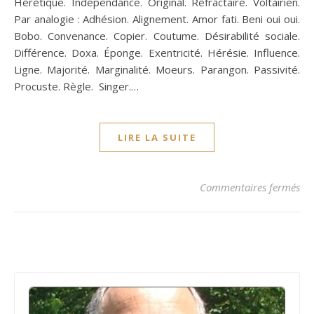
Hérétique. Indépendance. Original. Réfractaire. Voltairien.
Par analogie : Adhésion. Alignement. Amor fati. Beni oui oui.
Bobo. Convenance. Copier. Coutume. Désirabilité sociale.
Différence. Doxa. Éponge. Exentricité. Hérésie. Influence.
Ligne. Majorité. Marginalité. Moeurs. Parangon. Passivité.
Procuste. Règle. Singer.…
LIRE LA SUITE
su
Commentaires fermés