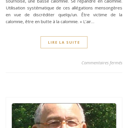
sournoise, une basse calomnie. Se répandre en calomnie.
Utilisation systématique de ces allégations mensongères
en vue de discréditer quelqu’un. Être victime de la
calomnie, être en butte à la calomnie. « L’air…
LIRE LA SUITE
su
Commentaires fermés