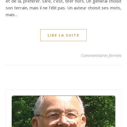
et de là, préférer. Élire, c’est, tirer hors. Un général choisit
son terrain, mais il ne l’élit pas. Un auteur choisit ses mots,
mais…
LIRE LA SUITE
sur
Commentaires fermés