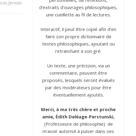
personnelles, de réflexions,
sur Connaître, se connaître
res fermés
d’extraits d’ouvrages philosophiques,
une cueillette au fil de lectures.
Interactif, il peut être copié afin d’en
faire son propre dictionnaire de
textes philosophiques, ajoutant ou
retranchant à son gré.
Un texte, une précision, via un
commentaire, peuvent être
proposés, lesquels seront évalués
par des modérateurs pour être
éventuellement ajoutés.
Merci, à ma très chère et proche
amie, Édith
Deléage
-
Perstunski,
(Professeure de philosophie) de
m’avoir autorisé à puiser dans ses