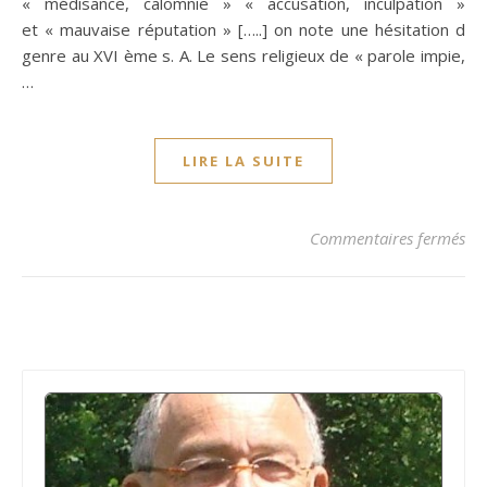
« médisance, calomnie » « accusation, inculpation »
et « mauvaise réputation » […..] on note une hésitation d
genre au XVI ème s. A. Le sens religieux de « parole impie,
…
LIRE LA SUITE
su
Commentaires fermés