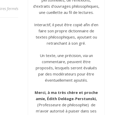
personnelles, de réflexions,
d’extraits d’ouvrages philosophiques,
sur Beauté/beau
res fermés
une cueillette au fil de lectures.
Interactif, il peut être copié afin d’en
faire son propre dictionnaire de
textes philosophiques, ajoutant ou
retranchant à son gré.
Un texte, une précision, via un
commentaire, peuvent être
proposés, lesquels seront évalués
par des modérateurs pour être
éventuellement ajoutés.
Merci, à ma très chère et proche
amie, Édith
Deléage
-
Perstunski,
(Professeure de philosophie) de
m’avoir autorisé à puiser dans ses