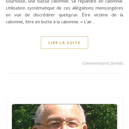
sournoise, une basse calomnie. Se répandre en calomnie.
Utilisation systématique de ces allégations mensongères
en vue de discréditer quelqu’un. Être victime de la
calomnie, être en butte à la calomnie. « L’air…
LIRE LA SUITE
su
Commentaires fermés