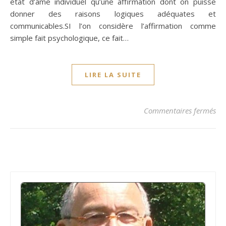
état d’âme individuel qu’une affirmation dont on puisse
donner des raisons logiques adéquates et
communicables.SI l’on considère l’affirmation comme
simple fait psychologique, ce fait…
LIRE LA SUITE
sur
Commentaires fermés