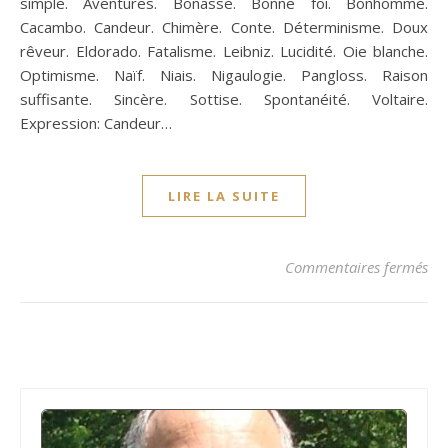
simple. Aventures. Bonasse. Bonne foi. Bonhomme.
Cacambo. Candeur. Chimère. Conte. Déterminisme. Doux
rêveur. Eldorado. Fatalisme. Leibniz. Lucidité. Oie blanche.
Optimisme. Naïf. Niais. Nigaulogie. Pangloss. Raison
suffisante. Sincère. Sottise. Spontanéité. Voltaire.
Expression: Candeur…
LIRE LA SUITE
su
Commentaires fermés