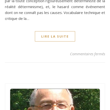
par là toute conception rigoureusement déterministe de la
réalité déterminisme), et, le hasard comme événement
dont on ne connaît pas les causes. Vocabulaire technique et
critique de la…
LIRE LA SUITE
su
Commentaires fermés