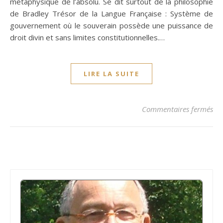
métaphysique de l’absolu. Se dit surtout de la philosophie
de Bradley Trésor de la Langue Française : Système de
gouvernement où le souverain possède une puissance de
droit divin et sans limites constitutionnelles.…
LIRE LA SUITE
sur
Commentaires fermés