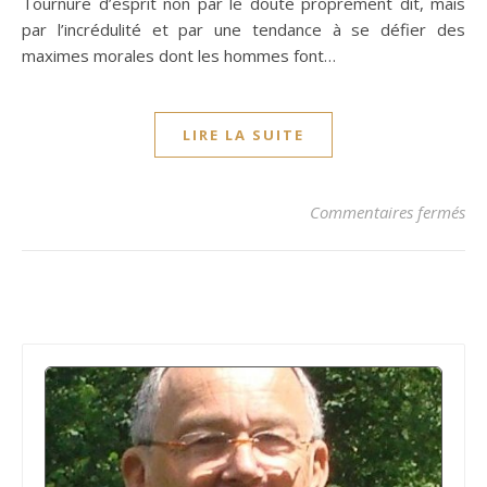
Tournure d’esprit non par le doute proprement dit, mais
par l’incrédulité et par une tendance à se défier des
maximes morales dont les hommes font…
LIRE LA SUITE
sur
Commentaires fermés