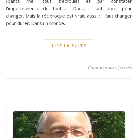
(panta rhei, tout s’écroule) et par constater
l’impermanence de tout……. Donc, il faut durer pour
changer. Mais la réciproque est vraie aussi ; il faut changer
pour durer. Dans un monde…
LIRE LA SUITE
su
Commentaires fermés