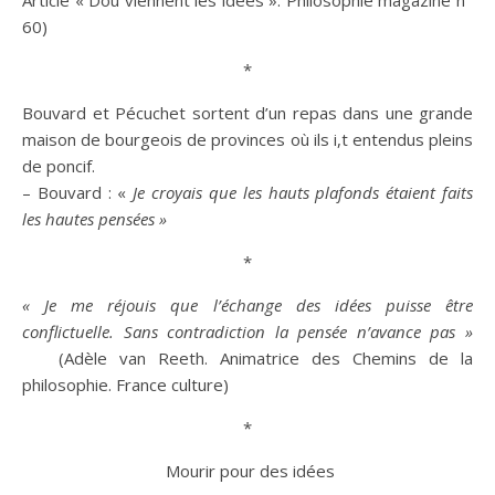
Article « Doù viennent les idées ». Philosophie magazine n°
60)
*
Bouvard et Pécuchet sortent d’un repas dans une grande
maison de bourgeois de provinces où ils i,t entendus pleins
de poncif.
– Bouvard : «
Je croyais que les hauts plafonds étaient faits
les hautes pensées »
*
« Je me réjouis que l’échange des idées puisse
être
conflictuelle. Sans contradiction la pensée n’avance pas »
(Adèle van Reeth. Animatrice des Chemins de la
philosophie. France
culture
)
*
Mourir pour des idées