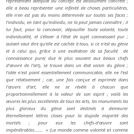
représentant adéquat du concept est absolument concrète ;
elle a beau représenter une infinité de choses particulières,
elle n’en est pas du moins déterminée sur toutes ses faces ;
l’individu, en tant qu’individu, ne la peut jamais connaître ; il
lui faut, pour la concevoir, dépouiller toute
volonté
, toute
individualité, et s’élever à l’état de sujet connaissant pur ;
autant vaut
dire
qu’elle est cachée à tous, si ce n’est au génie
et à celui qui, grâce à une exaltation de sa faculté de
connaissance pure( due le plus souvent aux beaux chefs
d’œuvre de l’
art
), se trouve dans un état voisin du génie ;
l’
idée
n’est point essentiellement communicable, elle ne l’est
que relativement ; car, une fois conçue et exprimée dans
l’œuvre d’
art
, elle ne se révèle à chacun que
proportionnellement à la
valeur
de son esprit ; voilà les
œuvres les plus excellentes de tous les arts, les monuments les
plus glorieux du génie sont destinés à demeurer
éternellement lettres closes pour la stupide majorité des
mortels ; pour eux les chefs-d’œuvre sont
impénétrables……..
»
(Le monde comme
volonté
et comme