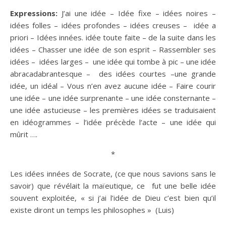
Expressions:
J’ai une
idée
–
Idée
fixe – idées noires –
idées folles – idées profondes – idées creuses –
idée
a
priori
– Idées innées.
idée
toute faite – de la suite dans les
idées – Chasser une
idée
de son esprit – Rassembler ses
idées – idées larges – une
idée
qui tombe à pic – une
idée
abracadabrantesque – des idées courtes –une grande
idée
, un
idéal
– Vous n’en avez aucune
idée
– Faire courir
une
idée
– une
idée
surprenante – une
idée
consternante –
une
idée
astucieuse – les premières idées se traduisaient
en idéogrammes – l’
idée
précède l’acte – une
idée
qui
mûrit ….
*
Les idées innées de Socrate, (ce que nous savions sans le
savoir
) que révélait la maïeutique, ce fut une belle
idée
souvent exploitée, « si j’ai l’
idée
de
Dieu
c’est
bien
qu’il
existe diront un
temps
les philosophes » (Luis)