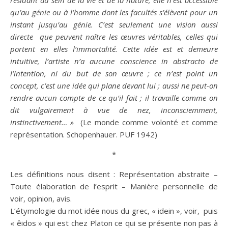
résidant au sein de la vie et de la nature, elle n’est accessible
qu’au génie ou à l’homme dont les facultés s’élèvent pour un
instant jusqu’au génie. C’est seulement une vision aussi
directe que peuvent naître les œuvres véritables, celles qui
portent en elles l’immortalité. Cette
idée
est et demeure
intuitive, l’artiste n’a aucune
conscience
in abstracto de
l’intention, ni du but de son œuvre ; ce n’est point un
concept, c’est une
idée
qui plane devant lui ; aussi ne peut-on
rendre aucun compte de ce qu’il fait ; il travaille comme on
dit vulgairement à vue de nez, inconsciemment,
instinctivement… »
(Le monde comme
volonté
et comme
représentation. Schopenhauer. PUF 1942)
*
Les définitions nous disent : Représentation abstraite –
Toute élaboration de l’esprit – Manière personnelle de
voir,
opinion
, avis.
L’étymologie du mot
idée
nous du grec, « idein », voir, puis
« êidos » qui est chez Platon ce qui se présente non pas à