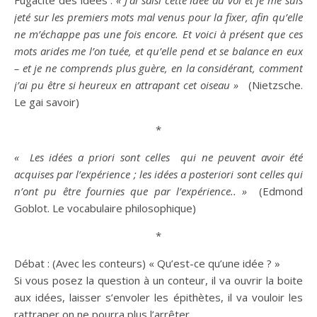
Fugacité des idées :
« J’ai saisi cette
idée
au vol et je me suis
jeté sur les premiers mots
mal
venus pour la fixer, afin qu’elle
ne m’échappe pas une fois encore. Et voici à présent que ces
mots arides me l’on tuée, et qu’elle pend et se balance en eux
– et je ne comprends plus guère, en la considérant, comment
j’ai pu
être
si heureux en attrapant cet oiseau »
(Nietzsche.
Le gai
savoir
)
*
« Les idées
a priori
sont celles qui ne peuvent
avoir
été
acquises par l’
expérience
; les idées a posteriori sont celles qui
n’ont pu
être
fournies que par l’
expérience
.. »
(Edmond
Goblot. Le vocabulaire philosophique)
*
Débat : (Avec les conteurs) « Qu’est-ce qu’une
idée
? »
Si vous posez la question à un conteur, il va ouvrir la boite
aux idées, laisser s’envoler les épithètes, il va vouloir les
rattraper on ne pourra plus l’arrêter..