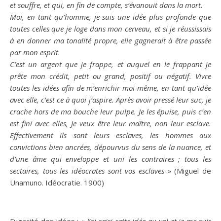
et souffre, et qui, en fin de compte, s’évanouit dans la mort.
Moi
, en tant qu’homme, je suis une
idée
plus profonde que
toutes celles que je loge dans mon cerveau, et si je réussissais
à en donner ma tonalité propre, elle gagnerait à
être
passée
par mon esprit.
C’est un
argent
que je frappe, et auquel en le frappant je
prête mon crédit, petit ou grand, positif ou négatif. Vivre
toutes les idées afin de m’enrichir moi-même, en tant qu’
idée
avec elle, c’est ce à quoi j’aspire. Après
avoir
pressé leur suc, je
crache hors de ma bouche leur pulpe. Je les épuise, puis c’en
est fini avec elles, Je veux
être
leur maître, non leur esclave.
Effectivement ils sont leurs esclaves, les hommes aux
convictions
bien
ancrées, dépourvus du sens de la nuance, et
d’une
âme
qui enveloppe et uni les contraires ; tous les
sectaires, tous les idéocrates sont vos esclaves »
(Miguel de
Unamuno. Idéocratie. 1900)