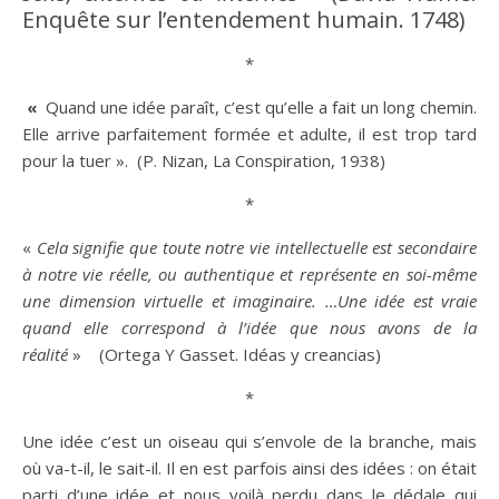
Enquête sur l’entendement humain. 1748)
*
«
Quand une
idée
paraît, c’est qu’elle a fait un long chemin.
Elle arrive parfaitement formée et
adulte
, il est trop tard
pour la tuer ». (P. Nizan, La Conspiration, 1938)
*
«
Cela signifie que toute notre vie intellectuelle est secondaire
à notre vie réelle, ou authentique et représente en soi-même
une dimension virtuelle et imaginaire. …Une
idée
est vraie
quand elle correspond à l’
idée
que nous avons de la
réalité
» (Ortega Y Gasset. Idéas y creancias)
*
Une
idée
c’est un oiseau qui s’envole de la branche, mais
où va-t-il, le sait-il. Il en est parfois ainsi des idées : on était
parti d’une
idée
et nous voilà perdu dans le dédale qui