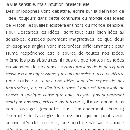
la vue sensible, mais
intuition
intellectuelle
Des philosophes vont débattre, écrire sur la définition de
l’
idée
, toujours dans cette continuité du monde des idées
de Platon, lesquelles existeraient hors du monde sensible.
Pour Descartes les idées sont tout aussi
bien
liées au
sensibles, qu’idées purement imaginatives, ce que deux
philosophes anglais vont
interpréter
différemment : pour
Hume l’
expérience
est la source de toutes nos idées,
même les plus abstraites, il nous dit que toutes nos idées
proviennent de nos sens :
« Nous passons de la perception
sensation aux impressions, puis aux pensées, puis aux idées ».
Pour Burke :
« Toutes nos idées sont des copies de nos
impressions, ou, en d’autres termes il nous est impossible de
penser à quelque chose que nous n’ayons pas auparavant
senti par nos sens, externes ou internes »,
il nous donne dans
son ouvrage (enquête sur l’entendement humain)
l’exemple de l’aveugle de naissance qui ne peut
avoir
aucune
idée
des couleurs
,
un sourd de naissance aucune
idée
des sons, puisque c’est un sens qui manque à chacun ;