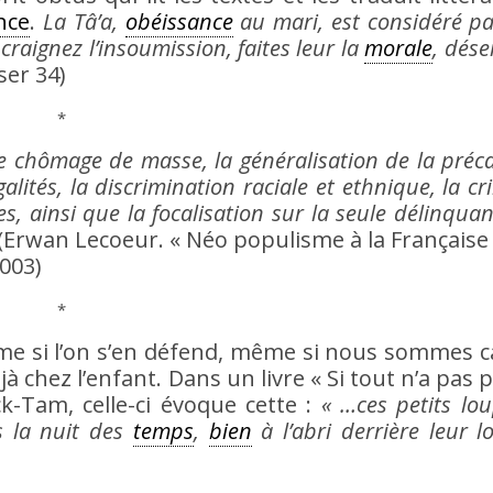
nce
.
La Tâ’a,
obéissance
au mari, est considéré par
craignez l’insoumission, faites leur la
morale
, dése
ser 34)
*
e chômage de masse, la généralisation de la préca
galités, la discrimination raciale et ethnique, la cr
es, ainsi que la focalisation sur la seule délinqua
(Erwan Lecoeur. « Néo populisme à la Française 
2003)
*
ême si l’on s’en défend, même si nous sommes 
éjà chez l’enfant. Dans un livre « Si tout n’a pas 
Tam, celle-ci évoque cette :
« …ces petits lo
s la nuit des
temps
,
bien
à l’abri derrière leur l