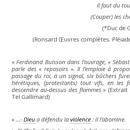
Il faut du to
(Couper) les c
(*Duc de G
(Ronsard Œuvres complètes. Pléiade, t
«
Ferdinand Buisson dans l’ouvrage, « Sébastie
parle des « reposoirs ». Il l’emploie à prop
passage du roi, à un signal, six bûchers fure
hérétiques, (protestants) tout vifs, en les 
descendre au-dessus des flammes
» (Extrai
Tel Gallimard)
«
…-
Dieu
a défendu la
violence
: il l’abomine.