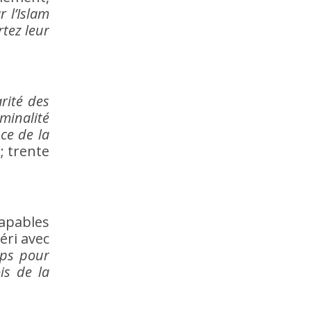
 l’Islam
rtez leur
rité des
iminalité
nce de la
; trente
capables
péri avec
ups pour
ois de la