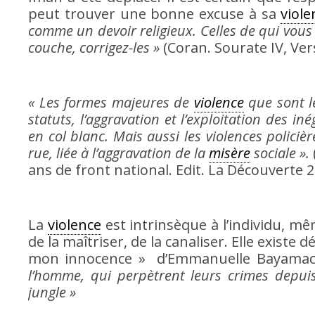
peut trouver une bonne excuse à sa
viole
comme un devoir religieux. Celles de qui vous 
couche, corrigez-les »
(Coran. Sourate IV, Ver
« Les formes majeures de
violence
que sont l
statuts, l’aggravation et l’exploitation des iné
en col blanc. Mais aussi les violences policièr
rue, liée à l’aggravation de la
misère
sociale ».
ans de front national. Edit. La Découverte 
La
violence
est intrinsèque à l’individu, m
de la maîtriser, de la canaliser. Elle existe d
mon innocence » d’Emmanuelle Bayamack-
l’homme, qui perpètrent leurs crimes depui
jungle »