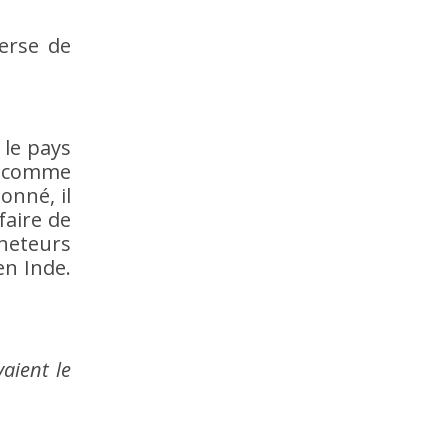
erse de
 le pays
e, comme
nné, il
faire de
cheteurs
en Inde.
vaient le