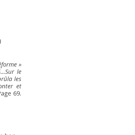
)
éforme »
5…Sur le
rûla les
onter et
Page 69.