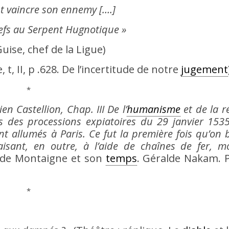
ut vaincre son ennemy [….]
hefs au Serpent Hugnotique »
uise, chef de la Ligue)
, II, p .628. De l’incertitude de notre
jugement
*
n Castellion, Chap. III De l’
humanisme
et de la r
os des processions expiatoires du 29 janvier 153
nt allumés à Paris. Ce fut la première fois qu’on b
faisant, en outre, à l’aide de chaînes de fer, m
t de Montaigne et son
temps
. Géralde Nakam. 
*