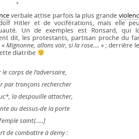
*
ence
verbale attise parfois la plus grande
violen
lf Hitler et de vociférations, mais elle peu
ruauté. Un de exemples est Ronsard, qui l
t dit, les protestants, partisan proche du f
, «
Mignonne, allons voir, si la rose….
» ; derrière l
cette diatribe
r le corps de l’adversaire,
er par tronçons rechercher
uc*, la despouille attacher,
nte au dessus-de la porte
Temple saint{…..]
ert de combattre à demy :