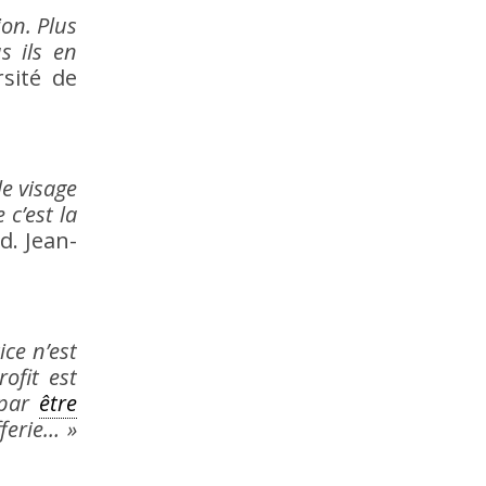
ion. Plus
s ils en
sité de
le visage
 c’est la
d. Jean-
ice n’est
ofit est
 par
être
ferie… »