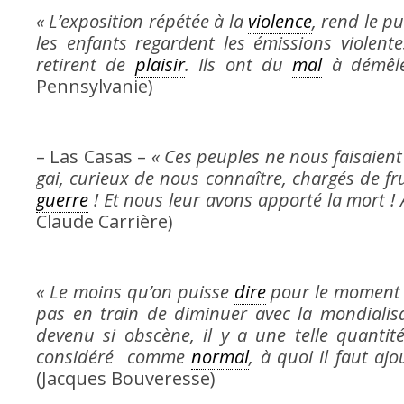
« L’exposition répétée à la
violence
, rend le p
les enfants regardent les émissions violent
retirent de
plaisir
. Ils ont du
mal
à démêle
Pennsylvanie)
– Las Casas –
« Ces peuples ne nous faisaient
gai, curieux de nous connaître, chargés de fru
guerre
! Et nous leur avons apporté la mort !
Claude Carrière)
« Le moins qu’on puisse
dire
pour le moment e
pas en train de diminuer avec la mondialisa
devenu si obscène, il y a une telle quantité 
considéré comme
normal
, à quoi il faut a
(Jacques Bouveresse)