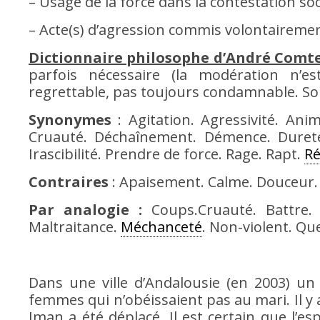
– Usage de la force dans la contestation soc
– Acte(s) d’agression commis volontairement
Dictionnaire philosophe d’André Comt
parfois nécessaire (la modération n’
regrettable, pas toujours condamnable. So
Synonymes
: Agitation. Agressivité. Ani
Cruauté. Déchaînement. Démence. Duret
Irascibilité. Prendre de force. Rage. Rapt.
Ré
Contraires
: Apaisement. Calme. Douceur
Par analogie :
Coups.Cruauté. Battre.
Maltraitance.
Méchanceté
. Non-violent. Que
Dans une ville d’Andalousie (en 2003) un
femmes qui n’obéissaient pas au mari. Il y
Iman a été déplacé. Il est certain que l’esp