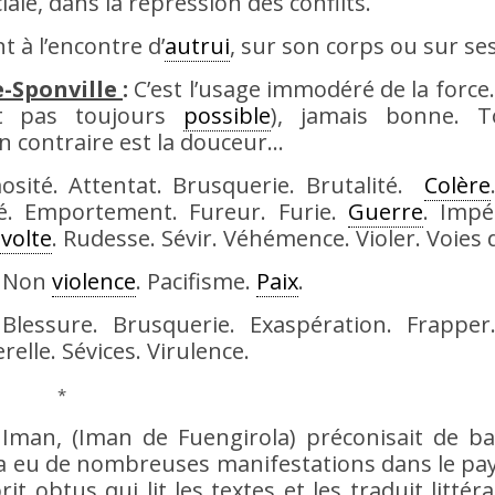
iale, dans la répression des conflits.
 à l’encontre d’
autrui
, sur son corps ou sur se
e-Sponville
:
C’est l’usage immodéré de la force. 
est pas toujours
possible
), jamais bonne. T
n contraire est la douceur…
mosité. Attentat. Brusquerie. Brutalité.
Colère
é. Emportement. Fureur. Furie.
Guerre
. Impé
volte
. Rudesse. Sévir. Véhémence. Violer. Voies d
. Non
violence
. Pacifisme.
Paix
.
 Blessure. Brusquerie. Exaspération. Frapper
relle. Sévices. Virulence.
*
 Iman, (Iman de Fuengirola) préconisait de ba
 a eu de nombreuses manifestations dans le pay
rit obtus qui lit les textes et les traduit littér