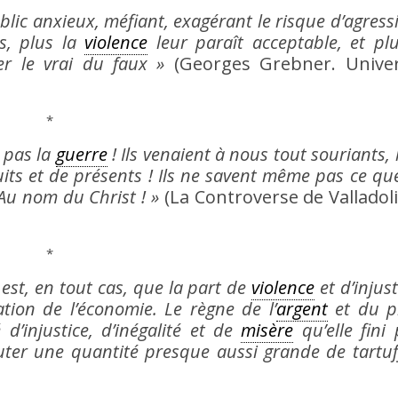
ublic anxieux, méfiant, exagérant le risque d’agress
es, plus la
violence
leur paraît acceptable, et plu
r le vrai du faux »
(Georges Grebner. Univer
*
 pas la
guerre
! Ils venaient à nous tout souriants, 
its et de présents ! Ils ne savent même pas ce que
 Au nom du Christ ! »
(La Controverse de Valladoli
*
st, en tout cas, que la part de
violence
et d’injust
tion de l’économie. Le règne de l’
argent
et du pr
d’injustice, d’inégalité et de
misère
qu’elle fini
jouter une quantité presque aussi grande de tartuf