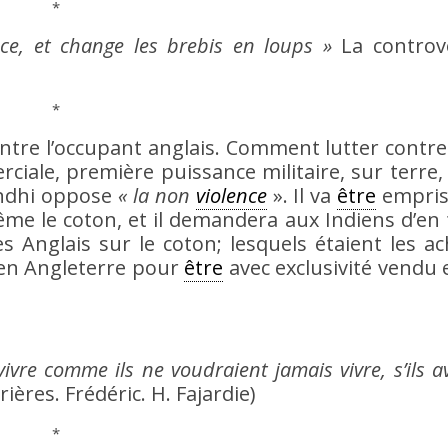
*
nce, et change les brebis en loups »
La controv
*
ontre l’occupant anglais. Comment lutter contre
rciale, première puissance militaire, sur terr
andhi oppose
« la non
violence
». Il va
être
empriso
ême le coton, et il demandera aux Indiens d’en 
s Anglais sur le coton; lesquels étaient les a
é en Angleterre pour
être
avec exclusivité vendu 
*
 vivre comme ils ne voudraient jamais vivre, s’ils a
ères. Frédéric. H. Fajardie)
*