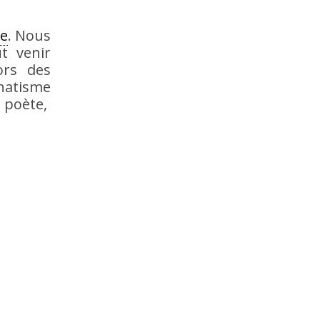
ce
. Nous
t venir
ors des
anatisme
e poète,