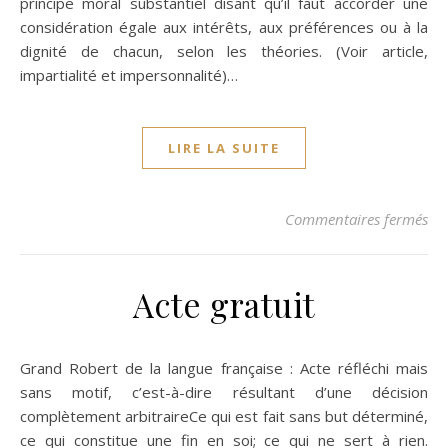
principe moral substantiel disant qu’il faut accorder une
considération égale aux intérêts, aux préférences ou à la
dignité de chacun, selon les théories. (Voir article,
impartialité et impersonnalité)…
LIRE LA SUITE
sur
Commentaires fermés
Acte gratuit
Grand Robert de la langue française : Acte réfléchi mais
sans motif, c’est-à-dire résultant d’une décision
complètement arbitraireCe qui est fait sans but déterminé,
ce qui constitue une fin en soi; ce qui ne sert à rien.