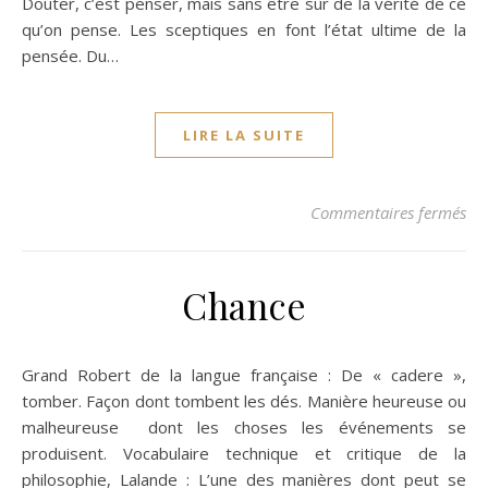
Douter, c’est penser, mais sans être sûr de la vérité de ce
qu’on pense. Les sceptiques en font l’état ultime de la
pensée. Du…
LIRE LA SUITE
su
Commentaires fermés
Chance
Grand Robert de la langue française : De « cadere »,
tomber. Façon dont tombent les dés. Manière heureuse ou
malheureuse dont les choses les événements se
produisent. Vocabulaire technique et critique de la
philosophie, Lalande : L’une des manières dont peut se