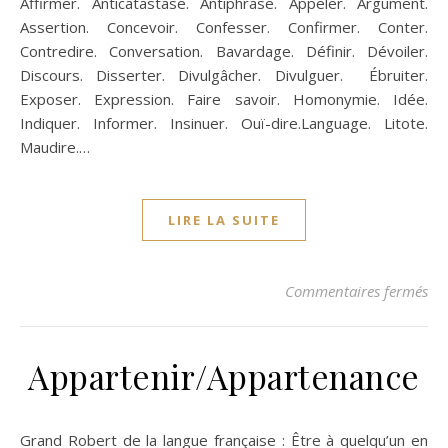
Affirmer. Anticatastase. Antiphrase. Appeler. Argument.
Assertion. Concevoir. Confesser. Confirmer. Conter.
Contredire. Conversation. Bavardage. Définir. Dévoiler.
Discours. Disserter. Divulgâcher. Divulguer. Ébruiter.
Exposer. Expression. Faire savoir. Homonymie. Idée.
Indiquer. Informer. Insinuer. Ouï-dire.Language. Litote.
Maudire.…
LIRE LA SUITE
sur
Commentaires fermés
Appartenir/Appartenance
Grand Robert de la langue française : Être à quelqu’un en