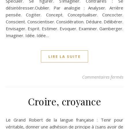
Spéculer. Se figurer. S’imaginer. Contraires : Se
désintéresser.Oublier. Par analogie : Analyser. Arrière
pensée. Cogiter. Concept. Conceptualiser. Concocter.
Conscient. Conscientiser. Considération. Déduire. Délibérer.
Envisager. Esprit. Estimer. Evoquer. Examiner. Gamberger.
Imaginer. Idée. Idée…
LIRE LA SUITE
sur
Commentaires fermés
Croire, croyance
Le Grand Robert de la langue française : Tenir pour
véritable, donner une adhésion de principe à (sans avoir de