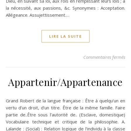
Dieu, en suivant sa loi, aux rois en remplissant leurs lois ; à
la nécessité, aux passions, &c. Synonymes : Acceptation.
Allégeance. Assujettissement.…
LIRE LA SUITE
su
Commentaires fermés
Appartenir/Appartenance
Grand Robert de la langue française : Être à quelqu’un en
vertu d’un droit, d’un titre. Être de la même famille. Faire
partie de..Être sous l’autorité de.. (Esclave, domestique)
Vocabulaire technique et critique de la philosophie. A.
Lalande : (Social) : Relation logique de l’individu à la classe