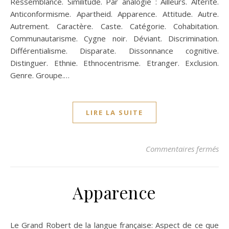
Ressemblance. Similitude. Par analogie : Ailleurs. Altérité.
Anticonformisme. Apartheid. Apparence. Attitude. Autre.
Autrement. Caractère. Caste. Catégorie. Cohabitation.
Communautarisme. Cygne noir. Déviant. Discrimination.
Différentialisme. Disparate. Dissonnance cognitive.
Distinguer. Ethnie. Ethnocentrisme. Etranger. Exclusion.
Genre. Groupe.…
LIRE LA SUITE
sur
Commentaires fermés
Apparence
Le Grand Robert de la langue française: Aspect de ce que