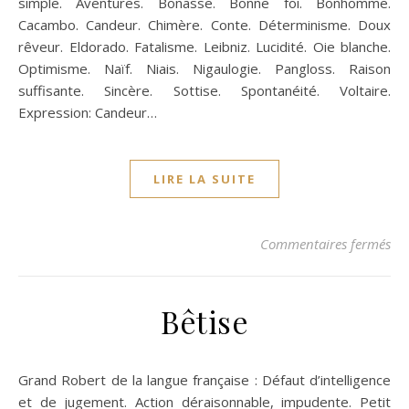
simple. Aventures. Bonasse. Bonne foi. Bonhomme.
Cacambo. Candeur. Chimère. Conte. Déterminisme. Doux
rêveur. Eldorado. Fatalisme. Leibniz. Lucidité. Oie blanche.
Optimisme. Naïf. Niais. Nigaulogie. Pangloss. Raison
suffisante. Sincère. Sottise. Spontanéité. Voltaire.
Expression: Candeur…
LIRE LA SUITE
su
Commentaires fermés
Bêtise
Grand Robert de la langue française : Défaut d’intelligence
et de jugement. Action déraisonnable, impudente. Petit