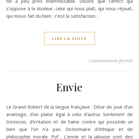
tel à peu près indéfinissable. Disons que l’affect qui
s’oppose à la douleur, celui qui nous plaît, qui nous réjouit,
qui nnous fait du bien : c’est la satisfaction…
LIRE LA SUITE
sur
Commentaires fermés
Envie
Le Grand Robert de la langue française : Désir de jouir d’un
avantage, d’un plaisir égal à celui d’autrui. Sentiment de
tristesse, d’irritation et de haine contre qui possède un
bien que l’on n’a pas. Dictionnaire d’éthique et de
philosophie morale. Puf ; L’envie et la jalousie sont des