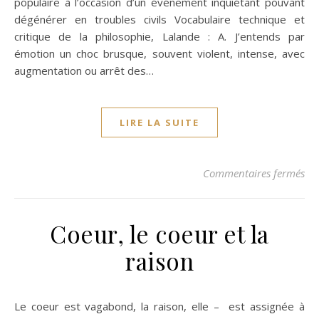
populaire à l’occasion d’un événement inquiétant pouvant
dégénérer en troubles civils Vocabulaire technique et
critique de la philosophie, Lalande : A. J’entends par
émotion un choc brusque, souvent violent, intense, avec
augmentation ou arrêt des…
LIRE LA SUITE
su
Commentaires fermés
Coeur, le coeur et la
raison
Le coeur est vagabond, la raison, elle – est assignée à