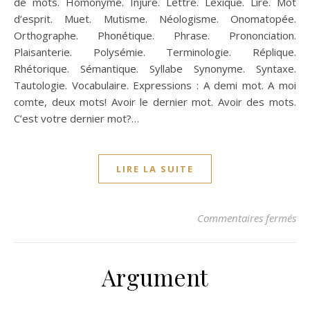
de mots. Homonyme. Injure. Lettre. Lexique. Lire. Mot
d’esprit. Muet. Mutisme. Néologisme. Onomatopée.
Orthographe. Phonétique. Phrase. Prononciation.
Plaisanterie. Polysémie. Terminologie. Réplique.
Rhétorique. Sémantique. Syllabe Synonyme. Syntaxe.
Tautologie. Vocabulaire. Expressions : A demi mot. A moi
comte, deux mots! Avoir le dernier mot. Avoir des mots.
C’est votre dernier mot?…
LIRE LA SUITE
sur
Commentaires fermés
Argument