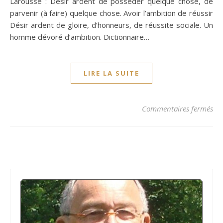
Larousse : Désir ardent de posséder quelque chose, de
parvenir (à faire) quelque chose. Avoir l’ambition de réussir
Désir ardent de gloire, d’honneurs, de réussite sociale. Un
homme dévoré d’ambition. Dictionnaire…
LIRE LA SUITE
su
Commentaires fermés