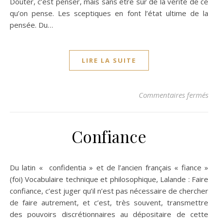
Douter, c’est penser, mais sans être sûr de la vérité de ce
qu’on pense. Les sceptiques en font l’état ultime de la
pensée. Du…
LIRE LA SUITE
su
Commentaires fermés
Confiance
Du latin « confidentia » et de l’ancien français « fiance »
(foi) Vocabulaire technique et philosophique, Lalande : Faire
confiance, c’est juger qu’il n’est pas nécessaire de chercher
de faire autrement, et c’est, très souvent, transmettre
des pouvoirs discrétionnaires au dépositaire de cette