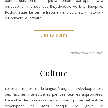
dont l’acquisition met en jeu la mémoire, par opposé à la
philosophie, à la science.. Encyclopédie de la philosophie,
Pochothèque: Le terme histoire vient du grec, « historia »
qui renvoie à l’activité…
LIRE LA SUITE
sur
Commentaires fermés
Culture
Le Grand Robert de la langue française : Développement
des facultés intellectuelles par des œuvres appropriées.
Ensemble des connaissances acquises qui permettent de
développer ce sens critique, le goût, le