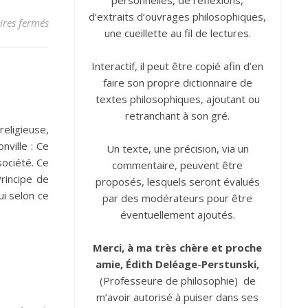
personnelles, de réflexions,
d’extraits d’ouvrages philosophiques,
sur Opinion
res fermés
une cueillette au fil de lectures.
Interactif, il peut être copié afin d’en
faire son propre dictionnaire de
textes philosophiques, ajoutant ou
retranchant à son gré.
religieuse,
nville : Ce
Un texte, une précision, via un
société. Ce
commentaire, peuvent être
Principe de
proposés, lesquels seront évalués
ui selon ce
par des modérateurs pour être
éventuellement ajoutés.
Merci, à ma très chère et proche
amie, Édith
Deléage
-
Perstunski,
(Professeure de philosophie) de
m’avoir autorisé à puiser dans ses