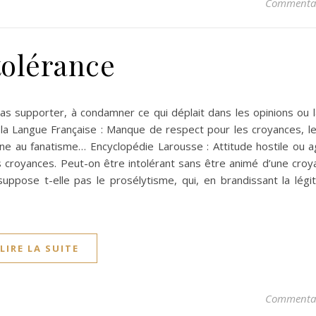
Commentai
tolérance
as supporter, à condamner ce qui déplait dans les opinions ou l
de la Langue Française : Manque de respect pour les croyances, l
ène au fanatisme… Encyclopédie Larousse : Attitude hostile ou a
s croyances. Peut-on être intolérant sans être animé d’une croy
suppose t-elle pas le prosélytisme, qui, en brandissant la légi
LIRE LA SUITE
Commentai