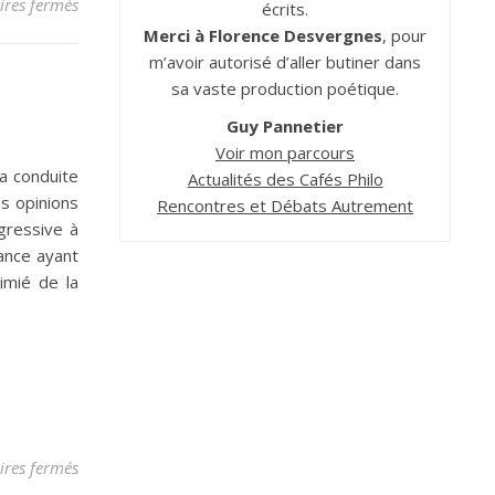
sur Laïcité
res fermés
écrits.
Merci à Florence Desvergnes
, pour
m’avoir autorisé d’aller butiner dans
sa vaste production poétique.
Guy Pannetier
Voir mon parcours
a conduite
Actualités des Cafés Philo
es opinions
Rencontres et Débats Autrement
gressive à
ance ayant
timié de la
sur Intolérance
res fermés