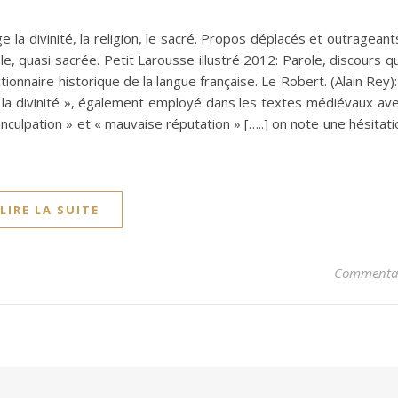
 la divinité, la religion, le sacré. Propos déplacés et outragean
uasi sacrée. Petit Larousse illustré 2012: Parole, discours qui
ctionnaire historique de la langue française. Le Robert. (Alain Rey
nt la divinité », également employé dans les textes médiévaux av
 inculpation » et « mauvaise réputation » […..] on note une hésitat
LIRE LA SUITE
Commentai