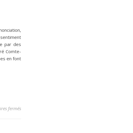
nonciation,
, sentiment
se par des
dré Comte-
ues en font
sur Doute
res fermés