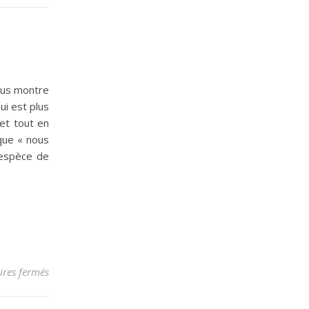
nous montre
ui est plus
met tout en
 que « nous
 espèce de
sur Espoir, Espérance
res fermés