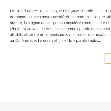
Le Grand Robert de la Langue Française : Parole qui outrage
personne ou une chose considérée comme très respectable, q
divinité, la religion ou ce qui est considéré comme sacré Di
(Fin XII s) au latin chrétien blasphemia « parole outragea
affaiblis et laïcisé de « médisance, calomnie » « accusation,
au XVI ème s. A. Le sens religieux de « parole impie,…