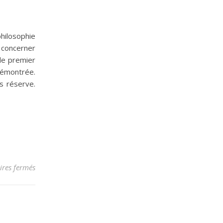
philosophie
t concerner
le premier
 démontrée.
s réserve.
sur Certitude
res fermés