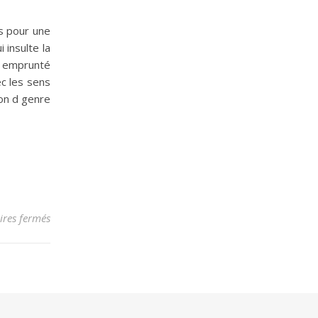
ts pour une
 insulte la
): emprunté
ec les sens
ion d genre
sur Blasphème
res fermés