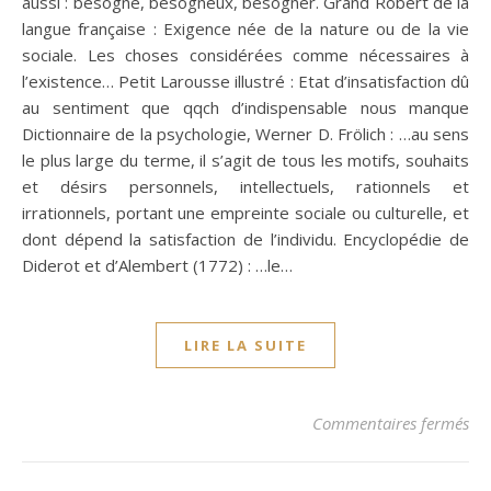
aussi : besogne, besogneux, besogner. Grand Robert de la
langue française : Exigence née de la nature ou de la vie
sociale. Les choses considérées comme nécessaires à
l’existence… Petit Larousse illustré : Etat d’insatisfaction dû
au sentiment que qqch d’indispensable nous manque
Dictionnaire de la psychologie, Werner D. Frölich : …au sens
le plus large du terme, il s’agit de tous les motifs, souhaits
et désirs personnels, intellectuels, rationnels et
irrationnels, portant une empreinte sociale ou culturelle, et
dont dépend la satisfaction de l’individu. Encyclopédie de
Diderot et d’Alembert (1772) : …le…
LIRE LA SUITE
sur
Commentaires fermés