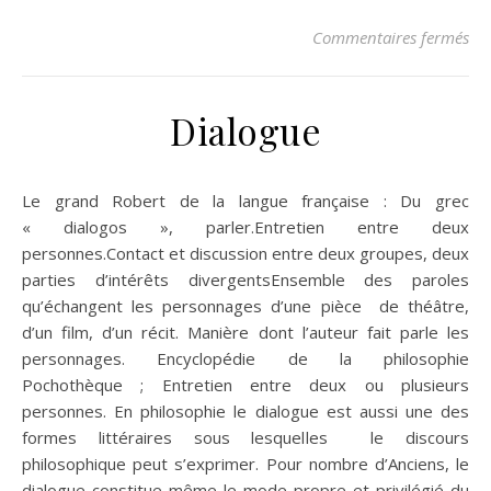
sur
Commentaires fermés
Dialogue
Le grand Robert de la langue française : Du grec
« dialogos », parler.Entretien entre deux
personnes.Contact et discussion entre deux groupes, deux
parties d’intérêts divergentsEnsemble des paroles
qu’échangent les personnages d’une pièce de théâtre,
d’un film, d’un récit. Manière dont l’auteur fait parle les
personnages. Encyclopédie de la philosophie
Pochothèque ; Entretien entre deux ou plusieurs
personnes. En philosophie le dialogue est aussi une des
formes littéraires sous lesquelles le discours
philosophique peut s’exprimer. Pour nombre d’Anciens, le
dialogue constitue même le mode propre et privilégié du