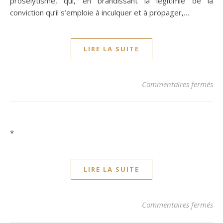
prosélytisme, qui, en brandissant la légitimié de la
conviction qu’il s’emploie à inculquer et à propager,…
LIRE LA SUITE
sur
Commentaires fermés
*
LIRE LA SUITE
sur
Commentaires fermés