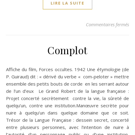
LIRE LA SUITE
sur
Commentaires fermés
Complot
Affiche du film, Forces occultes. 1942 Une étymologie (de
P. Guiraud) dit : « dérivé du verbe « com-peloter » mettre
ensemble des petits bouts de corde en les serrant autour
de l’un d’eux Le Grand Robert de la langue française :
Projet concerté secrètement contre la vie, la sûreté de
quelqu’un, contre une institution.Manœuvre secrète pour
nuire à quelqu’un dans quelque domaine que ce soit.
Trésor de la Langue Française : dessein secret, concerté
entre plusieurs personnes, avec l’intention de nuire à
l’autorité d’un personnage public ou d’une institution,